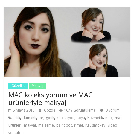
Güzellik
Makyaj
MAC koleksiyonum ve MAC
ürünleriyle makyaj
5 Mayıs 2015
Gözde
1679 Görüntüleme
0 yorum
,
,
,
,
,
,
,
,
allık
dumanlı
far
gotik
koleksiyon
koyu
Kozmetik
mac
mac
,
,
,
,
,
,
,
,
ürünleri
makyaj
malzeme
paint pot
rimel
ruj
smokey
video
youtube