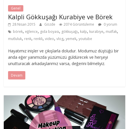
Genel
Kalpli Gökkuşağı Kurabiye ve Börek
28 Nisan 2015
Gözde
2074 Görüntüleme
0 yorum
,
,
,
,
,
,
,
börek
eğlence
gıda boyası
gökkuşağı
kalp
kurabiye
mutfak
,
,
,
,
,
,
mutluluk
renk
renkli
video
vlog
yemek
youtube
Hayatımız inişler ve çıkışlarla doludur. Modumuz düştüğü bir
anda eğer yanımızda yüzümüzü güldürecek ve herşeyi
unutturacak arkadaşlarımız varsa, değerini bilmeliyiz.
Devam