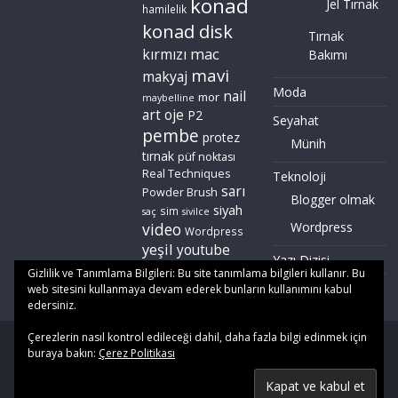
konad
Jel Tırnak
hamilelik
konad disk
Tırnak
mac
kırmızı
Bakımı
mavi
makyaj
Moda
nail
mor
maybelline
art
oje
P2
Seyahat
pembe
protez
Münih
tırnak
püf noktası
Real Techniques
Teknoloji
sarı
Powder Brush
Blogger olmak
siyah
sim
saç
sivilce
video
Wordpress
Wordpress
yeşil
youtube
Yazı Dizisi
zoeva
Gizlilik ve Tanımlama Bilgileri: Bu site tanımlama bilgileri kullanır. Bu
web sitesini kullanmaya devam ederek bunların kullanımını kabul
edersiniz.
Çerezlerin nasıl kontrol edileceği dahil, daha fazla bilgi edinmek için
Copyright © 2026
Gözde Okul
. All rights reserved. | Yayınlanan
buraya bakın:
Çerez Politikası
tüm içerik
Gözde Okul
'a aittir. Tüm hakları saklıdır. İzinsiz
kullanım halinde yasal işlem başlatılacaktır.