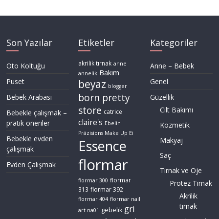
Son Yazılar
Etiketler
Kategoriler
akrilik tırnak
anne
Oto Koltuğu
Anne – Bebek
Bakım
annelik
Puset
Genel
beyaz
blogger
born pretty
Bebek Arabası
Güzellik
store
Cilt Bakımı
Bebekle çalışmak –
catrice
claire's
pratik öneriler
Ebelin
Kozmetik
Präzisions Make Up Ei
Bebekle evden
Makyaj
Essence
çalışmak
Saç
flormar
Evden Çalışmak
Tırnak ve Oje
flormar
flormar 300
Protez Tırnak
flormar 392
313
Akrilik
flormar 404
flormar nail
tırnak
gri
gebelik
art na01