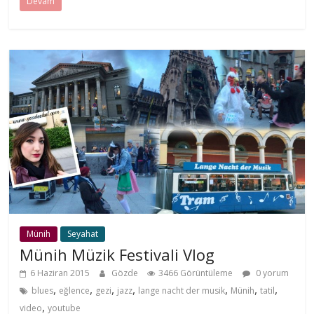
Devam
Münih
Seyahat
Münih Müzik Festivali Vlog
6 Haziran 2015
Gözde
3466 Görüntüleme
0 yorum
,
,
,
,
,
,
,
blues
eğlence
gezi
jazz
lange nacht der musik
Münih
tatil
,
video
youtube