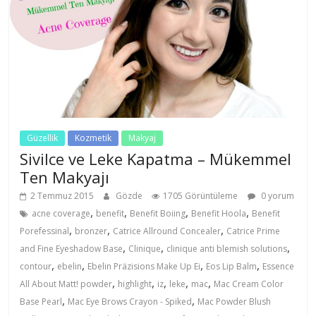
Güzellik
Kozmetik
Makyaj
Sivilce ve Leke Kapatma – Mükemmel
Ten Makyajı
2 Temmuz 2015
Gözde
1705 Görüntüleme
0 yorum
,
,
,
,
acne coverage
benefit
Benefit Boiing
Benefit Hoola
Benefit
,
,
,
Porefessinal
bronzer
Catrice Allround Concealer
Catrice Prime
,
,
,
and Fine Eyeshadow Base
Clinique
clinique anti blemish solutions
,
,
,
,
contour
ebelin
Ebelin Präzisions Make Up Ei
Eos Lip Balm
Essence
,
,
,
,
,
All About Matt! powder
highlight
iz
leke
mac
Mac Cream Color
,
,
Base Pearl
Mac Eye Brows Crayon - Spiked
Mac Powder Blush