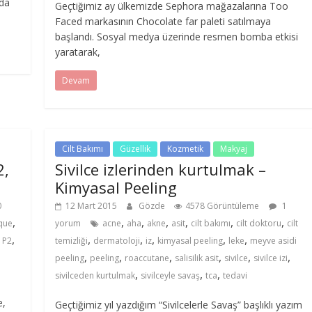
 da
Geçtiğimiz ay ülkemizde Sephora mağazalarına Too
Faced markasının Chocolate far paleti satılmaya
başlandı. Sosyal medya üzerinde resmen bomba etkisi
yaratarak,
Devam
Cilt Bakımı
Güzellik
Kozmetik
Makyaj
2,
Sivilce izlerinden kurtulmak –
Kimyasal Peeling
0
12 Mart 2015
Gözde
4578 Görüntüleme
1
,
,
,
,
,
,
,
ique
yorum
acne
aha
akne
asit
cilt bakımı
cilt doktoru
cilt
,
,
,
,
,
,
,
P2
temizliği
dermatoloji
iz
kimyasal peeling
leke
meyve asidi
,
,
,
,
,
,
peeling
peeling
roaccutane
salisilik asit
sivilce
sivilce izi
,
,
,
sivilceden kurtulmak
sivilceyle savaş
tca
tedavi
e,
Geçtiğimiz yıl yazdığım “Sivilcelerle Savaş” başlıklı yazım