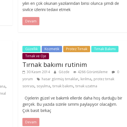
yılın en çok okunan yazılarından birisi olunca şimdi de
sivilce izlerini tedavi etmek
Devam
Güzellik
Kozmetik
Protez Tırnak
Tırnak Bakımı
Tırnak ve Oje
Tırnak bakımı rutinim
30 Kasım 2014
Gözde
4266 Görüntüleme
0
,
,
yorum
hasar görmüş tırnaklar
kırılma
protez tırnak
5
,
,
,
,
sonrası
soyulma
tırnak bakımı
tırnak uzatma
sana
real
Ojelerin güzel ve bakımlı ellerde daha hoş durduğu bir
gerçek. Bu yazıda sizinle sırrımı paylaşıyor olacağım.
Çok basit birkaç
Devam