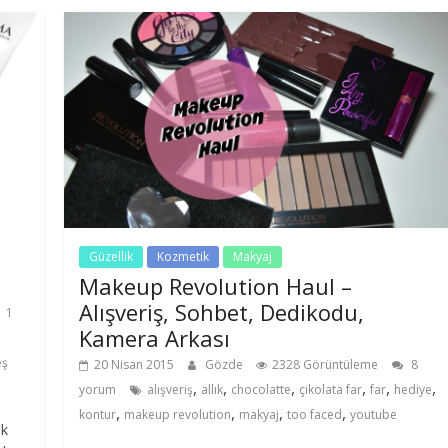
Güzellik
Kozmetik
Makyaj
Makeup Revolution Haul –
Alışveriş, Sohbet, Dedikodu,
1
Kamera Arkası
eş
20 Nisan 2015
Gözde
2328 Görüntüleme
8
,
,
,
,
,
,
yorum
alışveriş
allık
chocolatte
çikolata far
far
hediye
,
,
,
,
kontur
makeup revolution
makyaj
too faced
youtube
ok