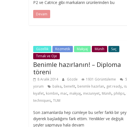
P2 ve Catrice gibi markaların ürünlerinden bu
Devam
Güzellik
Kozmetik
Makyaj
Münih
Saç
Tırnak ve Oje
Benimle hazırlanın! – Diploma
töreni
8 Aralık 2014
Gözde
1931 Görüntüleme
,
,
,
,
yorum
balea
benefit
benimle hazırlan
get ready
i
,
,
,
,
,
,
,
kıyafet
kombin
mac
makyaj
mezuniyet
Münih
philips
,
techniques
TUM
Son zamanlarda hep cümleye bu sefer farklı bir şey
diyerek başladığımı fark ettim. Yenilikler ve değişik
şeyler yapmaya hala devam