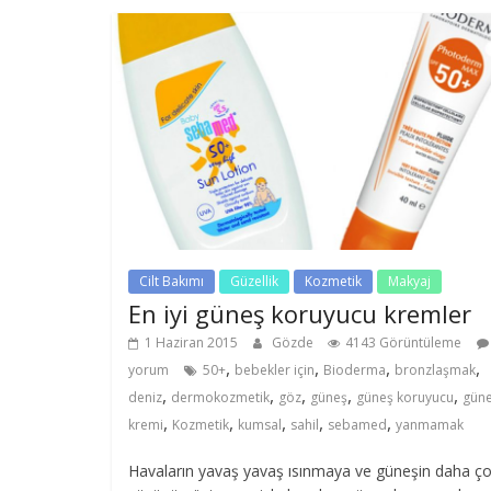
Cilt Bakımı
Güzellik
Kozmetik
Makyaj
En iyi güneş koruyucu kremler
1 Haziran 2015
Gözde
4143 Görüntüleme
,
,
,
,
yorum
50+
bebekler için
Bioderma
bronzlaşmak
,
,
,
,
,
deniz
dermokozmetik
göz
güneş
güneş koruyucu
gün
,
,
,
,
,
kremi
Kozmetik
kumsal
sahil
sebamed
yanmamak
Havaların yavaş yavaş ısınmaya ve güneşin daha ç