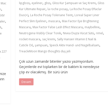
,
,
,
,
,
lipgloss
eyeliner
gliss
Gliss Kur Şampuan ve Saç Kremi
Gliss
Mac
,
,
,
Kur Ultimate Repair
la roche posay
La Roche Posay Effaclar
n
,
,
Duo(+)
La Roche Posay Toleriane Teint
Loreal Super Liner
56V
,
,
,
Perfect Slim Eyeliner
mascara
Max Factor Eye Brightening
aler
,
,
,
,
Mascara
Max Factor False Lash Effect Mascara
maybelline
sh
,
,
,
Neutrogena Visibly Clear Tonik
Nivea Duşta Vücut Sütü
rimel
he
,
,
rocket mascara
saç kremi
Sally Hansen Vitamin E Nail &
,
,
,
Cuticle Oil
şampuan
Speick Aktiv Hand- und Nagelbalsam
TreacleMoon Mango thoughts duş jeli
a 227
4
Çok uzun zamandır bitenler yazısı yazmıyordum.
Geçenlerde evi toplarken bir de baktım ki neredeyse
çöp ev olacakmış. Bir sürü ürün
enize
rın
Devam