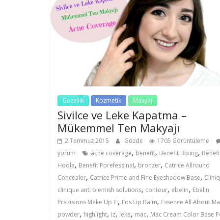
Güzellik
Kozmetik
Makyaj
Sivilce ve Leke Kapatma –
Mükemmel Ten Makyajı
2 Temmuz 2015
Gözde
1705 Görüntüleme
,
,
,
yorum
acne coverage
benefit
Benefit Boiing
Benefi
,
,
,
Hoola
Benefit Porefessinal
bronzer
Catrice Allround
,
,
Concealer
Catrice Prime and Fine Eyeshadow Base
Clini
,
,
,
clinique anti blemish solutions
contour
ebelin
Ebelin
,
,
Präzisions Make Up Ei
Eos Lip Balm
Essence All About Mat
,
,
,
,
,
powder
highlight
iz
leke
mac
Mac Cream Color Base P