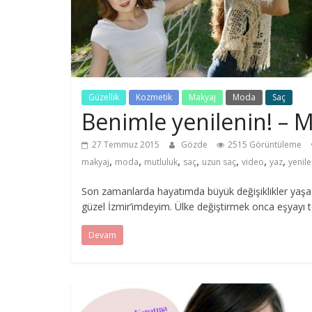
Güzellik
Kozmetik
Makyaj
Moda
Saç
Benimle yenilenin! – M
27 Temmuz 2015
Gözde
2515 Görüntüleme
,
,
,
,
,
,
,
makyaj
moda
mutluluk
saç
uzun saç
video
yaz
yenil
Son zamanlarda hayatımda büyük değişiklikler yaşad
güzel İzmir’imdeyim. Ülke değiştirmek onca eşyayı t
Devam