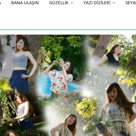
A
BANA ULAŞIN
GÜZELLIK
YAZI DIZILERI
SEYA