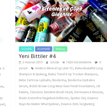
Güzellik
Kozmetik
Makyaj
Yeni Bittiler #4
2 Haziran 2015
Gözde
1620 Görüntüleme
0
,
yorum
Artdeco Mineral Lip Liner 01
Balea Beautiful Long
0
,
,
Shampoo & Spülung
Balea Trend It Up Trocken Shampoo
t
,
,
Bebe Zartrose Lipbalm
Bioderma
Bioderma Hydrabio
,
,
,
Serum
Bobbi Brown Long-Wear Even Finish Foundation
cilt
que
,
,
,
bakımı
Clarisonic Sensitive Brush Head
Dermasence Mousse
,
,
Ebelin Acetonfrei Nagellack Entferner
Epiduo Gel
Essence
t!
,
,
Stays No Matter What Eyeliner
Essence XXXL longlasting
earl