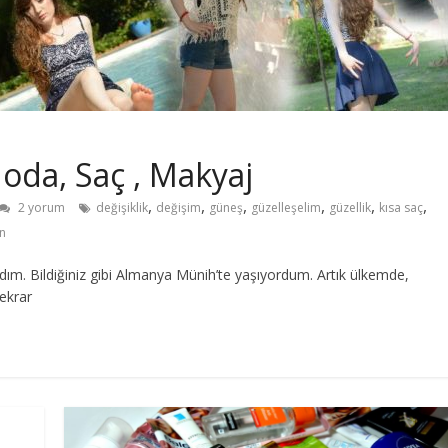
oda, Saç , Makyaj
,
,
,
,
,
,
2 yorum
değişiklik
değişim
güneş
güzelleşelim
güzellik
kısa saç
en
ım. Bildiğiniz gibi Almanya Münih’te yaşıyordum. Artık ülkemde,
ekrar