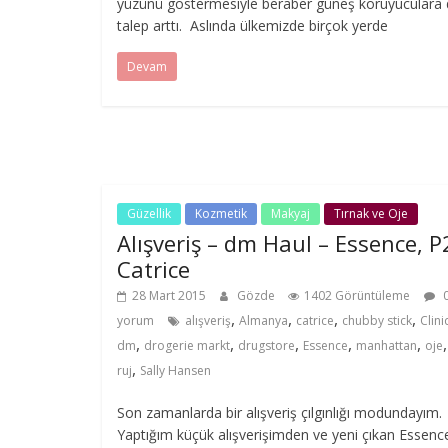
yüzünü göstermesiyle beraber güneş koruyuculara
talep arttı. Aslında ülkemizde birçok yerde
Devam
Güzellik
Kozmetik
Makyaj
Tırnak ve Oje
Alışveriş – dm Haul – Essence, P
Catrice
28 Mart 2015
Gözde
1402 Görüntüleme
,
,
,
,
yorum
alışveriş
Almanya
catrice
chubby stick
Clin
,
,
,
,
,
dm
drogerie markt
drugstore
Essence
manhattan
oje
,
ruj
Sally Hansen
Son zamanlarda bir alışveriş çılgınlığı modundayım.
Yaptığım küçük alışverişimden ve yeni çıkan Essenc