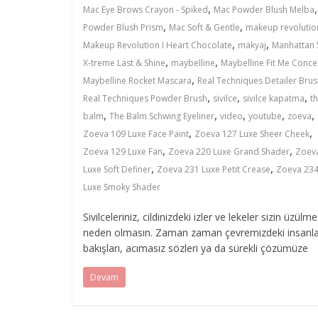
,
Mac Eye Brows Crayon - Spiked
Mac Powder Blush Melba
,
,
Powder Blush Prism
Mac Soft & Gentle
makeup revolutio
,
,
Makeup Revolution I Heart Chocolate
makyaj
Manhattan 
,
,
X-treme Last & Shine
maybelline
Maybelline Fit Me Conce
,
Maybelline Rocket Mascara
Real Techniques Detailer Bru
,
,
,
Real Techniques Powder Brush
sivilce
sivilce kapatma
t
,
,
,
,
,
balm
The Balm Schwing Eyeliner
video
youtube
zoeva
,
,
Zoeva 109 Luxe Face Paint
Zoeva 127 Luxe Sheer Cheek
,
,
Zoeva 129 Luxe Fan
Zoeva 220 Luxe Grand Shader
Zoev
,
,
Luxe Soft Definer
Zoeva 231 Luxe Petit Crease
Zoeva 23
Luxe Smoky Shader
Sivilceleriniz, cildinizdeki izler ve lekeler sizin üzülm
neden olmasın. Zaman zaman çevremizdeki insanla
bakışları, acımasız sözleri ya da sürekli çözümüze
Devam