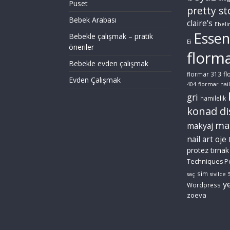
Puset
pretty st
Bebek Arabası
claire's
Ebeli
Essen
Bebekle çalışmak – pratik
Ei
öneriler
florm
Bebekle evden çalışmak
fl
flormar 313
Evden Çalışmak
404
flormar nail
gri
hamilelik
konad di
ma
makyaj
nail art
oje
protez tırnak
Techniques P
sim
saç
sivilce
ye
Wordpress
zoeva