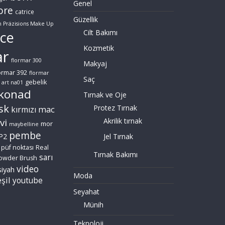
Genel
ore
catrice
Güzellik
n Präzisions Make Up
Cilt Bakımı
ce
Kozmetik
ar
flormar 300
Makyaj
ormar 392
flormar
Saç
gebelik
 art na01
konad
Tırnak ve Oje
sk
Protez Tırnak
mac
kırmızı
vi
Akrilik tırnak
mor
maybelline
pembe
P2
Jel Tırnak
püf noktası
Real
Tırnak Bakımı
sarı
owder Brush
video
siyah
Moda
şil
youtube
Seyahat
Münih
Teknoloji