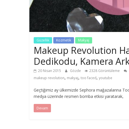
Güzellik
Kozmetik
Makyaj
Makeup Revolution Hau
Dedikodu, Kamera Ark
20 Nisan 2015
Gözde
2328 Görüntüleme
,
,
,
makeup revolution
makyaj
too faced
youtube
Geçtiğimiz ay ülkemizde Sephora mağazalarına Too 
medya üzerinde resmen bomba etkisi yaratarak,
Devam