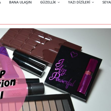
A
BANA ULAŞIN
GÜZELLIK
YAZI DIZILERI
SEYA