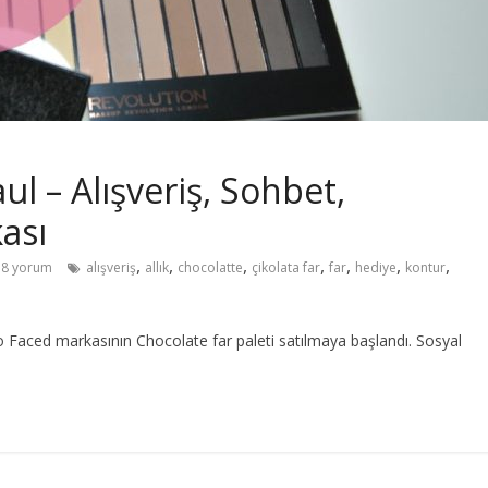
l – Alışveriş, Sohbet,
ası
,
,
,
,
,
,
,
8 yorum
alışveriş
allık
chocolatte
çikolata far
far
hediye
kontur
Faced markasının Chocolate far paleti satılmaya başlandı. Sosyal