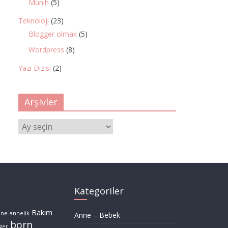
Münih
(5)
Teknoloji
(23)
Blogger olmak
(5)
Wordpress
(8)
Yazı Dizisi
(2)
Arşivler
Arşivler
Kategoriler
Bakım
nne
annelik
Anne – Bebek
born
ger