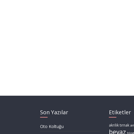
Son Yazılar
Etiketler
akrilik tırnak
a
Oto Koltuğu
beyaz
blog