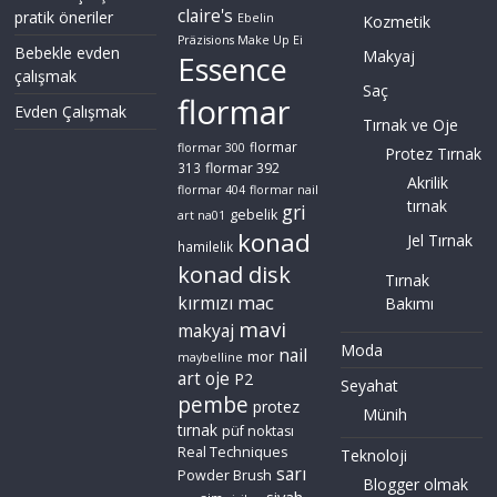
claire's
pratik öneriler
Ebelin
Kozmetik
Präzisions Make Up Ei
Bebekle evden
Makyaj
Essence
çalışmak
Saç
flormar
Evden Çalışmak
Tırnak ve Oje
flormar
flormar 300
Protez Tırnak
flormar 392
313
Akrilik
flormar 404
flormar nail
tırnak
gri
gebelik
art na01
konad
Jel Tırnak
hamilelik
konad disk
Tırnak
mac
kırmızı
Bakımı
mavi
makyaj
Moda
nail
mor
maybelline
art
oje
P2
Seyahat
pembe
protez
Münih
tırnak
püf noktası
Real Techniques
Teknoloji
sarı
Powder Brush
Blogger olmak