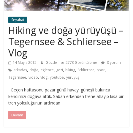
Seyahat
Hiking ve doğa yürüyüşü –
Tegernsee & Schliersee –
Vlog
14 Mayıs 2015
Gözde
2773 Görüntüleme
0 yorum
,
,
,
,
,
,
,
arkadaş
doğa
eğlence
gezi
hiking
Schliersee
spor
,
,
,
,
Tegernsee
video
vlog
youtube
yürüyüş
Geçen haftasonu pazar günü havayı güneşli bulunca
kendimizi doğaya attık. Sabah erkenden trene atlayıp kısa bir
tren yolculuğunun ardından
Devam