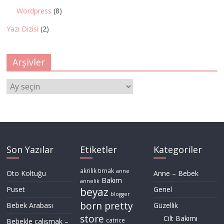
Wordpress
(8)
Yazı Dizisi
(2)
Arşivler
Arşivler
Son Yazılar
Etiketler
Kategoriler
akrilik tırnak
anne
Oto Koltuğu
Anne – Bebek
Bakım
annelik
Puset
Genel
beyaz
blogger
born pretty
Bebek Arabası
Güzellik
store
Cilt Bakımı
Bebekle çalışmak –
catrice