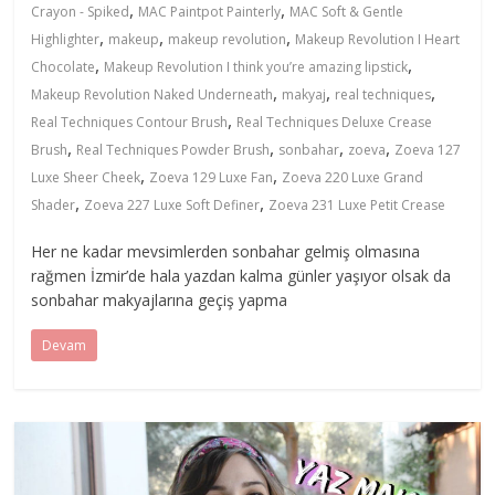
,
,
Crayon - Spiked
MAC Paintpot Painterly
MAC Soft & Gentle
,
,
,
Highlighter
makeup
makeup revolution
Makeup Revolution I Heart
,
,
Chocolate
Makeup Revolution I think you’re amazing lipstick
,
,
,
Makeup Revolution Naked Underneath
makyaj
real techniques
,
Real Techniques Contour Brush
Real Techniques Deluxe Crease
,
,
,
,
Brush
Real Techniques Powder Brush
sonbahar
zoeva
Zoeva 127
,
,
Luxe Sheer Cheek
Zoeva 129 Luxe Fan
Zoeva 220 Luxe Grand
,
,
Shader
Zoeva 227 Luxe Soft Definer
Zoeva 231 Luxe Petit Crease
Her ne kadar mevsimlerden sonbahar gelmiş olmasına
rağmen İzmir’de hala yazdan kalma günler yaşıyor olsak da
sonbahar makyajlarına geçiş yapma
Devam