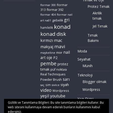
flormar
flormar 300
Protez Tırnak
flormar 392
313
Akrilik
flormar 404
flormar nail
tırnak
gri
gebelik
art na01
konad
Jel Tırnak
hamilelik
konad disk
Tırnak
mac
kırmızı
Bakımı
mavi
makyaj
Moda
nail
mor
maybelline
art
oje
P2
Seyahat
pembe
protez
Münih
tırnak
püf noktası
Real Techniques
Teknoloji
sarı
Powder Brush
Blogger olmak
siyah
sim
saç
sivilce
video
Wordpress
Wordpress
yeşil
youtube
Yazı Dizisi
zoeva
Gizlilik ve Tanımlama Bilgileri: Bu site tanımlama bilgileri kullanır. Bu
web sitesini kullanmaya devam ederek bunların kullanımını kabul
edersiniz.