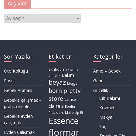
Arşivler
Arşivler
Son Yazılar
Etiketler
Kategoriler
akrilik tırnak
anne
Oto Koltuğu
Anne – Bebek
Bakım
annelik
Puset
Genel
beyaz
blogger
born pretty
Bebek Arabası
Güzellik
store
Cilt Bakımı
Bebekle çalışmak –
catrice
claire's
pratik öneriler
Ebelin
Kozmetik
Präzisions Make Up Ei
Bebekle evden
Makyaj
Essence
çalışmak
Saç
flormar
Evden Çalışmak
Tırnak ve Oje