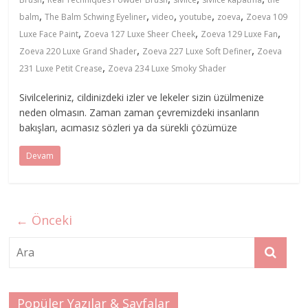
,
,
,
,
,
balm
The Balm Schwing Eyeliner
video
youtube
zoeva
Zoeva 109
,
,
,
Luxe Face Paint
Zoeva 127 Luxe Sheer Cheek
Zoeva 129 Luxe Fan
,
,
Zoeva 220 Luxe Grand Shader
Zoeva 227 Luxe Soft Definer
Zoeva
,
231 Luxe Petit Crease
Zoeva 234 Luxe Smoky Shader
Sivilceleriniz, cildinizdeki izler ve lekeler sizin üzülmenize
neden olmasın. Zaman zaman çevremizdeki insanların
bakışları, acımasız sözleri ya da sürekli çözümüze
Devam
← Önceki
Popüler Yazılar & Sayfalar