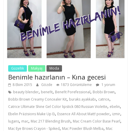
Güzellik
Makyaj
Moda
Benimle hazırlanın – Kına gecesi
8 Ekim 2015
Gözde
1873 Görüntüleme
1 yorum
,
,
,
,
beauty blender
benefit
Benefit Porefessional
Bobbi Brown
,
,
,
Bobbi Brown Creamy Concealer Kit
buraks ayakkabı
catrice
,
,
Catrice Ultimate Shine Gel Color lipstick 080 Russian Violette
ebelin
,
,
,
Ebelin Präzisions Make Up Ei
Essence All About Matt! powder
izmir
,
,
,
,
lugans
mac
Mac 217 Blending Brush
Mac Cream Color Base Pearl
,
,
Mac Eye Brows Crayon - Spiked
Mac Powder Blush Melba
Mac