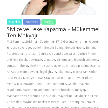
Güzellik
Kozmetik
Makyaj
Sivilce ve Leke Kapatma – Mükemmel
Ten Makyajı
2 Temmuz 2015
Gözde
1710 Görüntüleme
0 yorum
,
,
,
,
acne coverage
benefit
Benefit Boiing
Benefit Hoola
Benefit
,
,
,
Porefessinal
bronzer
Catrice Allround Concealer
Catrice Prime
,
,
,
and Fine Eyeshadow Base
Clinique
clinique anti blemish solutions
,
,
,
,
contour
ebelin
Ebelin Präzisions Make Up Ei
Eos Lip Balm
Essence
,
,
,
,
,
All About Matt! powder
highlight
iz
leke
mac
Mac Cream Color
,
,
Base Pearl
Mac Eye Brows Crayon - Spiked
Mac Powder Blush
,
,
,
Melba
Mac Powder Blush Prism
Mac Soft & Gentle
makeup
,
,
,
revolution
Makeup Revolution I Heart Chocolate
makyaj
,
,
Manhattan 56V X-treme Last & Shine
maybelline
Maybelline Fit Me
,
,
Concealer
Maybelline Rocket Mascara
Real Techniques Detailer
,
,
,
,
Brush
Real Techniques Powder Brush
sivilce
sivilce kapatma
the