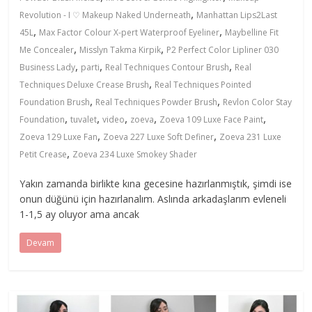
,
Revolution - I ♡ Makeup Naked Underneath
Manhattan Lips2Last
,
,
45L
Max Factor Colour X-pert Waterproof Eyeliner
Maybelline Fit
,
,
Me Concealer
Misslyn Takma Kirpik
P2 Perfect Color Lipliner 030
,
,
,
Business Lady
parti
Real Techniques Contour Brush
Real
,
Techniques Deluxe Crease Brush
Real Techniques Pointed
,
,
Foundation Brush
Real Techniques Powder Brush
Revlon Color Stay
,
,
,
,
,
Foundation
tuvalet
video
zoeva
Zoeva 109 Luxe Face Paint
,
,
Zoeva 129 Luxe Fan
Zoeva 227 Luxe Soft Definer
Zoeva 231 Luxe
,
Petit Crease
Zoeva 234 Luxe Smokey Shader
Yakın zamanda birlikte kına gecesine hazırlanmıştık, şimdi ise
onun düğünü için hazırlanalım. Aslında arkadaşlarım evleneli
1-1,5 ay oluyor ama ancak
Devam