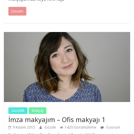
Devam
Güzellik
Makyaj
İmza makyajım – Ofis makyajı 1
9 Kasım 2015
Gözde
1420 Görüntüleme
0 yorum