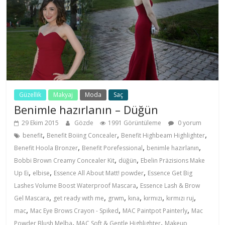
Güzellik
Makyaj
Moda
Saç
Benimle hazırlanın – Düğün
29 Ekim 2015
Gözde
1991 Görüntüleme
0 yorum
,
,
,
benefit
Benefit Boiing Concealer
Benefit Highbeam Highlighter
,
,
,
Benefit Hoola Bronzer
Benefit Porefessional
benimle hazırlanın
,
,
Bobbi Brown Creamy Concealer Kit
düğün
Ebelin Präzisions Make
,
,
,
Up Ei
elbise
Essence All About Matt! powder
Essence Get Big
,
Lashes Volume Boost Waterproof Mascara
Essence Lash & Brow
,
,
,
,
,
,
Gel Mascara
get ready with me
grwm
kına
kırmızı
kırmızı ruj
,
,
,
mac
Mac Eye Brows Crayon - Spiked
MAC Paintpot Painterly
Mac
,
,
Powder Blush Melba
MAC Soft & Gentle Highlighter
Makeup