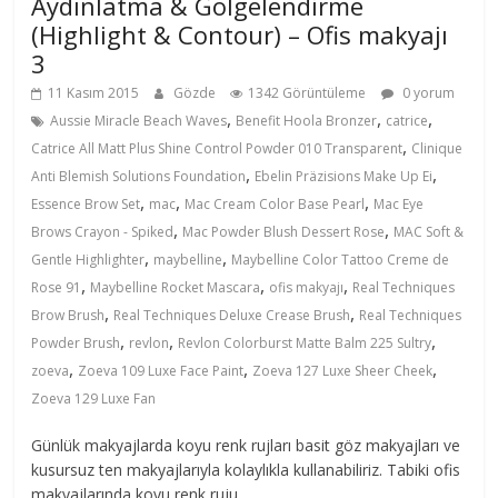
Aydınlatma & Gölgelendirme
(Highlight & Contour) – Ofis makyajı
3
11 Kasım 2015
Gözde
1342 Görüntüleme
0 yorum
,
,
,
Aussie Miracle Beach Waves
Benefit Hoola Bronzer
catrice
,
Catrice All Matt Plus Shine Control Powder 010 Transparent
Clinique
,
,
Anti Blemish Solutions Foundation
Ebelin Präzisions Make Up Ei
,
,
,
Essence Brow Set
mac
Mac Cream Color Base Pearl
Mac Eye
,
,
Brows Crayon - Spiked
Mac Powder Blush Dessert Rose
MAC Soft &
,
,
Gentle Highlighter
maybelline
Maybelline Color Tattoo Creme de
,
,
,
Rose 91
Maybelline Rocket Mascara
ofis makyajı
Real Techniques
,
,
Brow Brush
Real Techniques Deluxe Crease Brush
Real Techniques
,
,
,
Powder Brush
revlon
Revlon Colorburst Matte Balm 225 Sultry
,
,
,
zoeva
Zoeva 109 Luxe Face Paint
Zoeva 127 Luxe Sheer Cheek
Zoeva 129 Luxe Fan
Günlük makyajlarda koyu renk rujları basit göz makyajları ve
kusursuz ten makyajlarıyla kolaylıkla kullanabiliriz. Tabiki ofis
makyajlarında koyu renk ruju