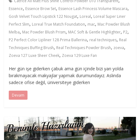
,
Catrice All Matt Plus Shine Control Powder 010 Transparent
,
,
,
Essence
Essence Brow Set
Essence Lash Princess Volume Mascara
,
,
Gosh Velvet Touch Lipstick 122 Nougat
Loreal
Loreal Super Liner
,
,
,
Perfect Slim
Loreal True Match Foundation
mac
Mac Powder Blush
,
,
,
,
Melba
Mac Powder Blush Prism
MAC Soft & Gentle Highlighter
P2
,
,
P2 Perfect Color Lipliner 128 Prima Ballerina
real techniques
Real
,
,
,
Techniques Buffing Brush
Real Techniques Powder Brush
zoeva
,
Zoeva 127 Luxe Sheer Cheek
Zoeva 129 Luxe Fan
Her gün işe giderken çabuk ama gün içinde bizi yarı yolda
bırakmayacak makyajlar yapmak durumundayız. Aslında
sadece ofise değil, üniversiteye giderken
Devam