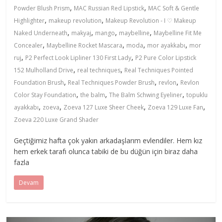
,
,
Powder Blush Prism
MAC Russian Red Lipstick
MAC Soft & Gentle
,
,
Highlighter
makeup revolution
Makeup Revolution - I ♡ Makeup
,
,
,
,
Naked Underneath
makyaj
mango
maybelline
Maybelline Fit Me
,
,
,
,
Concealer
Maybelline Rocket Mascara
moda
mor ayakkabı
mor
,
,
ruj
P2 Perfect Look Lipliner 130 First Lady
P2 Pure Color Lipstick
,
,
152 Mulholland Drive
real techniques
Real Techniques Pointed
,
,
,
Foundation Brush
Real Techniques Powder Brush
revlon
Revlon
,
,
,
Color Stay Foundation
the balm
The Balm Schwing Eyeliner
topuklu
,
,
,
,
ayakkabı
zoeva
Zoeva 127 Luxe Sheer Cheek
Zoeva 129 Luxe Fan
Zoeva 220 Luxe Grand Shader
Geçtiğimiz hafta çok yakın arkadaşlarım evlendiler. Hem kız
hem erkek tarafı olunca tabiki de bu düğün için biraz daha
fazla
Devam