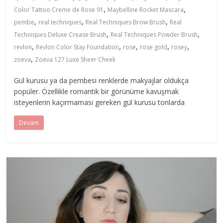
,
,
Color Tattoo Creme de Rose 91
Maybelline Rocket Mascara
,
,
,
pembe
real techniques
Real Techniques Brow Brush
Real
,
,
Techniques Deluxe Crease Brush
Real Techniques Powder Brush
,
,
,
,
,
revlon
Revlon Color Stay Foundation
rose
rose gold
rosey
,
zoeva
Zoeva 127 Luxe Sheer Cheek
Gül kurusu ya da pembesi renklerde makyajlar oldukça
popüler. Özellikle romantik bir görünüme kavuşmak
isteyenlerin kaçırmaması gereken gül kurusu tonlarda
Devam