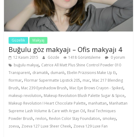
Güzellik
Makyaj
Buğulu göz makyajı – Ofis makyajı 4
12 Kasım 2015
Gözde
1418 Görüntüleme
0 yorum
,
buğulu makyaj
Catrice All Matt Plus Shine Control Powder 010
,
,
,
,
Transparent
dramatik
dumanlı
Ebelin Präzisions Make Up Ei
,
,
,
flormar
Flormar Supermatte Lipstick 205
mac
Mac 217 Blending
,
,
,
Brush
Mac 239 Eyeshadow Brush
Mac Eye Brows Crayon - Spiked
,
,
makeup revolution
Makeup Revolution Blush Palette Sugar & Spice
,
,
Makeup Revolution I Heart Chocolate Palette
manhattan
Manhattan
,
Supreme Lash Volume & Care with Argan Oil
Real Techniques
,
,
,
,
Powder Brush
revlon
Revlon Color Stay Foundation
smokey
,
,
zoeva
Zoeva 127 Luxe Sheer Cheek
Zoeva 129 Luxe Fan