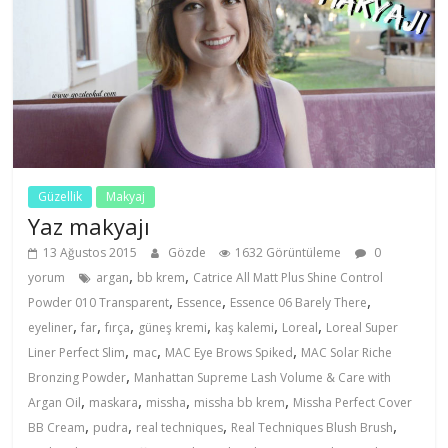
Güzellik
Makyaj
Yaz makyajı
13 Ağustos 2015
Gözde
1632 Görüntüleme
0
,
,
yorum
argan
bb krem
Catrice All Matt Plus Shine Control
,
,
,
Powder 010 Transparent
Essence
Essence 06 Barely There
,
,
,
,
,
,
eyeliner
far
fırça
güneş kremi
kaş kalemi
Loreal
Loreal Super
,
,
,
Liner Perfect Slim
mac
MAC Eye Brows Spiked
MAC Solar Riche
,
Bronzing Powder
Manhattan Supreme Lash Volume & Care with
,
,
,
,
Argan Oil
maskara
missha
missha bb krem
Missha Perfect Cover
,
,
,
,
BB Cream
pudra
real techniques
Real Techniques Blush Brush