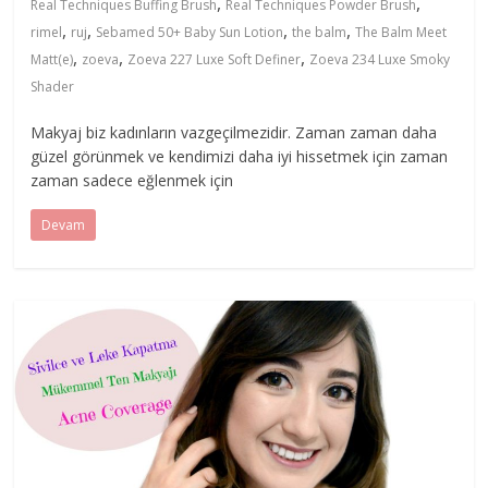
,
,
Real Techniques Buffing Brush
Real Techniques Powder Brush
,
,
,
,
rimel
ruj
Sebamed 50+ Baby Sun Lotion
the balm
The Balm Meet
,
,
,
Matt(e)
zoeva
Zoeva 227 Luxe Soft Definer
Zoeva 234 Luxe Smoky
Shader
Makyaj biz kadınların vazgeçilmezidir. Zaman zaman daha
güzel görünmek ve kendimizi daha iyi hissetmek için zaman
zaman sadece eğlenmek için
Devam