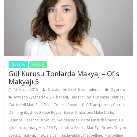
Güzellik
Makyaj
Gül Kurusu Tonlarda Makyaj – Ofis
Makyajı 5
13 Kasım 2015
Gözde
2861 Görüntüleme
0 yorum
,
,
,
,
Artdeco Eyeshadow 30
benefit
Benefit Hoola Bronzer
catrice
,
Catrice All Matt Plus Shine Control Powder 010 Transparent
Catrice
,
,
Defining Blush 020 Rose Royce
Ebelin Präzisions Make Up Ei
,
,
,
Essence
Essence Brow Set
Golden Rose Matte Lipstick Crayon 10
,
,
,
gül kurusu
mac
Mac 239 Eyeshadow Brush
Mac Eye Brows Crayon -
,
,
,
,
Spiked
makyaj
makyaja yeni başlayanlar
maybelline
Maybelline