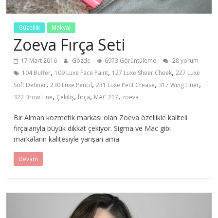
Güzellik
Makyaj
Zoeva Fırça Seti
17 Mart 2016
Gözde
6973 Görüntüleme
28 yorum
,
,
,
104 Buffer
109 Luxe Face Paint
127 Luxe Sheer Cheek
227 Luxe
,
,
,
,
Soft Definer
230 Luxe Pencil
231 Luxe Petit Crease
317 Wing Liner
,
,
,
,
322 Brow Line
Çekiliş
fırça
MAC 217
zoeva
Bir Alman kozmetik markası olan Zoeva özellikle kaliteli
fırçalarıyla büyük dikkat çekiyor. Sigma ve Mac gibi
markaların kalitesiyle yarışan ama
Devam