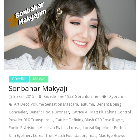
Güzellik
Makyaj
Sonbahar Makyajı
3 Ekim 2015
Gözde
1823 Görüntüleme
0 yorum
,
,
Art Deco Volume Sensation Mascara
autumn
Benefit Boiing
,
,
Concealer
Benefit Hoola Bronzer
Catrice All Matt Plus Shine Control
,
,
Powder 010 Transparent
Catrice Defining Blush 020 Rose Royce
,
,
,
Ebelin Präzisions Make Up Ei
fall
Loreal
Loreal Superliner Perfect
,
,
,
Slim Eyeliner
Loreal True Match Foundation
mac
Mac Eye Brows