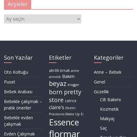
Arşivler
Arşivler
Son Yazılar
Etiketler
Kategoriler
akrilik tırnak
anne
Oto Koltuğu
Anne – Bebek
Bakım
annelik
Puset
Genel
beyaz
blogger
born pretty
Bebek Arabası
Güzellik
store
Cilt Bakımı
Bebekle çalışmak –
catrice
claire's
pratik öneriler
Ebelin
Kozmetik
Präzisions Make Up Ei
Bebekle evden
Makyaj
Essence
çalışmak
Saç
flormar
Evden Çalışmak