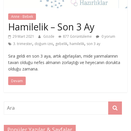
Anne - Bebek
Hamilelik – Son 3 Ay
29 Mart 2021
Gözde
877 Görüntüleme
0 yorum
,
,
,
,
3. trimester
doğum izni
gebelik
hamilelik
son 3 ay
Sıra geldi en son 3 aya, artık ağırlaşılan, mide yanmalarının
tavan olduğu nefes almanın zorlaştığı ve heyecanın dorukta
olduğu zamana.
Devam
Popüler Yazılar & Sayfalar