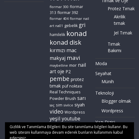
Tırnak ve Oje
flormar
flormar 300
Protez Tırnak
flormar 392
313
Akrilik
flormar 404
flormar nail
tırnak
gri
gebelik
art na01
konad
Jel Tırnak
hamilelik
konad disk
Tırnak
mac
kırmızı
Bakımı
mavi
makyaj
Moda
nail
mor
maybelline
art
oje
P2
Seyahat
pembe
protez
Münih
tırnak
püf noktası
Real Techniques
Teknoloji
sarı
Powder Brush
Blogger olmak
siyah
sim
saç
sivilce
video
Wordpress
Wordpress
yeşil
youtube
Yazı Dizisi
zoeva
Gizlilik ve Tanımlama Bilgileri: Bu site tanımlama bilgileri kullanır. Bu
web sitesini kullanmaya devam ederek bunların kullanımını kabul
edersiniz.