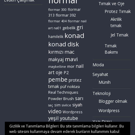
flormar
Tırnak ve Oje
flormar
flormar 300
Protez Tırnak
flormar 392
313
Akrilik
flormar 404
flormar nail
tırnak
gri
gebelik
art na01
konad
Jel Tırnak
hamilelik
konad disk
Tırnak
mac
kırmızı
Bakımı
mavi
makyaj
Moda
nail
mor
maybelline
art
oje
P2
Seyahat
pembe
protez
Münih
tırnak
püf noktası
Real Techniques
Teknoloji
sarı
Powder Brush
Blogger olmak
siyah
sim
saç
sivilce
video
Wordpress
Wordpress
yeşil
youtube
Yazı Dizisi
zoeva
Gizlilik ve Tanımlama Bilgileri: Bu site tanımlama bilgileri kullanır. Bu
web sitesini kullanmaya devam ederek bunların kullanımını kabul