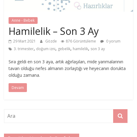
Anne - Bebek
Hamilelik – Son 3 Ay
29 Mart 2021
Gözde
876 Görüntüleme
0 yorum
,
,
,
,
3. trimester
doğum izni
gebelik
hamilelik
son 3 ay
Sıra geldi en son 3 aya, artık ağırlaşılan, mide yanmalarının
tavan olduğu nefes almanın zorlaştığı ve heyecanın dorukta
olduğu zamana.
Devam