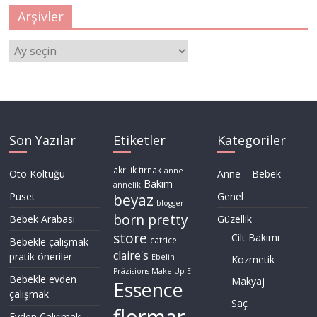
Arşivler
Arşivler
Son Yazılar
Etiketler
Kategoriler
akrilik tırnak
anne
Oto Koltuğu
Anne – Bebek
Bakım
annelik
Puset
Genel
beyaz
blogger
born pretty
Bebek Arabası
Güzellik
store
Cilt Bakımı
Bebekle çalışmak –
catrice
claire's
pratik öneriler
Ebelin
Kozmetik
Präzisions Make Up Ei
Bebekle evden
Makyaj
Essence
çalışmak
Saç
Evden Çalışmak