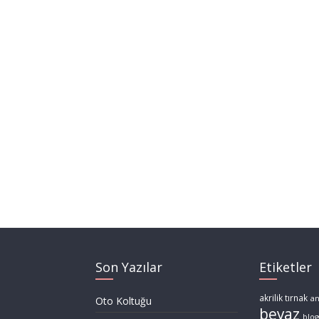
Son Yazılar
Etiketler
akrilik tırnak
a
Oto Koltuğu
beyaz
blog