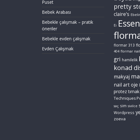
Puset
pretty st
Bebek Arabası
claire's
Ebeli
Essen
Bebekle çalışmak – pratik
Ei
öneriler
florm
Bebekle evden çalışmak
fl
flormar 313
Evden Çalışmak
404
flormar nail
gri
hamilelik
konad di
ma
makyaj
nail art
oje
protez tırnak
Techniques P
sim
saç
sivilce
ye
Wordpress
zoeva