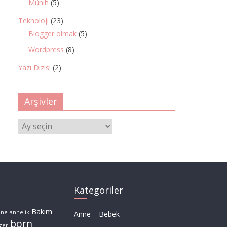
Münih
(5)
Teknoloji
(23)
Blogger olmak
(5)
Wordpress
(8)
Yazı Dizisi
(2)
Arşivler
Arşivler
Kategoriler
Bakım
nne
annelik
Anne – Bebek
born
ger