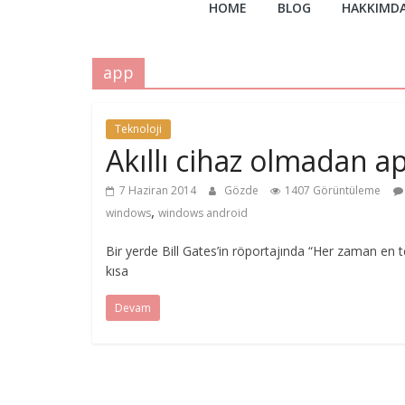
HOME
BLOG
HAKKIMD
app
Teknoloji
Akıllı cihaz olmadan 
7 Haziran 2014
Gözde
1407 Görüntüleme
,
windows
windows android
Bir yerde Bill Gates’in röportajında “Her zaman en te
kısa
Devam