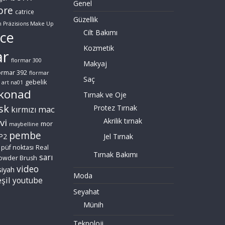
Genel
ore
catrice
Güzellik
n Präzisions Make Up
Cilt Bakımı
ce
Kozmetik
ar
flormar 300
Makyaj
ormar 392
flormar
Saç
gebelik
 art na01
konad
Tırnak ve Oje
sk
Protez Tırnak
mac
kırmızı
vi
Akrilik tırnak
mor
maybelline
pembe
P2
Jel Tırnak
püf noktası
Real
Tırnak Bakımı
sarı
owder Brush
video
siyah
Moda
şil
youtube
Seyahat
Münih
Teknoloji