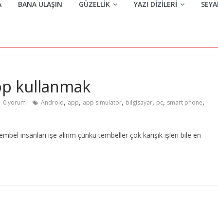
A
BANA ULAŞIN
GÜZELLIK
YAZI DIZILERI
SEYA
app kullanmak
,
,
,
,
,
,
0 yorum
Android
app
app simulator
bilgisayar
pc
smart phone
mbel insanları işe alırım çünkü tembeller çok karışık işleri bile en