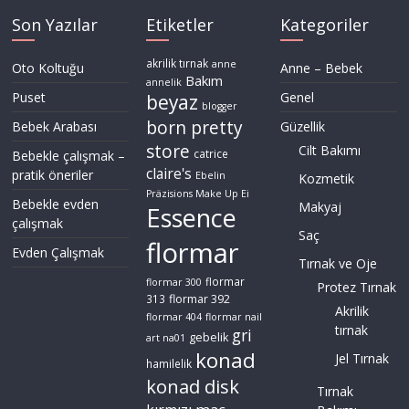
Son Yazılar
Etiketler
Kategoriler
akrilik tırnak
anne
Oto Koltuğu
Anne – Bebek
Bakım
annelik
Puset
Genel
beyaz
blogger
born pretty
Bebek Arabası
Güzellik
store
Cilt Bakımı
Bebekle çalışmak –
catrice
claire's
pratik öneriler
Ebelin
Kozmetik
Präzisions Make Up Ei
Bebekle evden
Makyaj
Essence
çalışmak
Saç
flormar
Evden Çalışmak
Tırnak ve Oje
flormar
flormar 300
Protez Tırnak
flormar 392
313
Akrilik
flormar 404
flormar nail
tırnak
gri
gebelik
art na01
konad
Jel Tırnak
hamilelik
konad disk
Tırnak