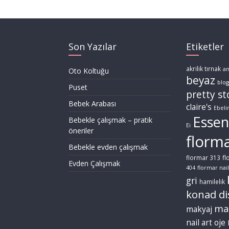
Son Yazılar
Etiketler
akrilik tırnak
a
Oto Koltuğu
beyaz
blog
Puset
pretty st
Bebek Arabası
claire's
Ebeli
Essen
Bebekle çalışmak – pratik
Ei
öneriler
florm
Bebekle evden çalışmak
fl
flormar 313
Evden Çalışmak
404
flormar nail
gri
hamilelik
konad di
ma
makyaj
nail art
oje