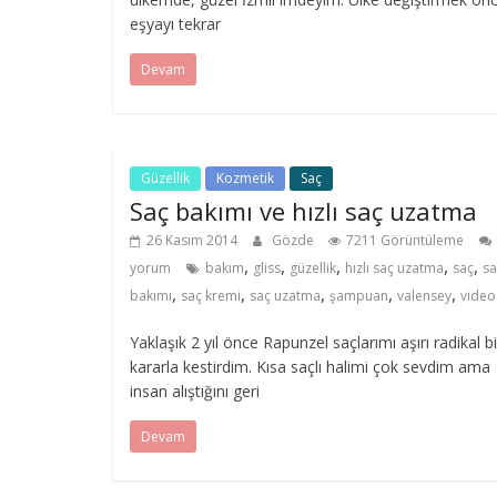
eşyayı tekrar
Devam
Güzellik
Kozmetik
Saç
Saç bakımı ve hızlı saç uzatma
26 Kasım 2014
Gözde
7211 Görüntüleme
,
,
,
,
,
yorum
bakım
gliss
güzellik
hızlı saç uzatma
saç
sa
,
,
,
,
,
bakımı
saç kremi
saç uzatma
şampuan
valensey
video
Yaklaşık 2 yıl önce Rapunzel saçlarımı aşırı radikal bi
kararla kestirdim. Kısa saçlı halimi çok sevdim ama
insan alıştığını geri
Devam