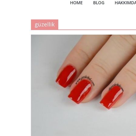
HOME
BLOG
HAKKIMD
güzellik