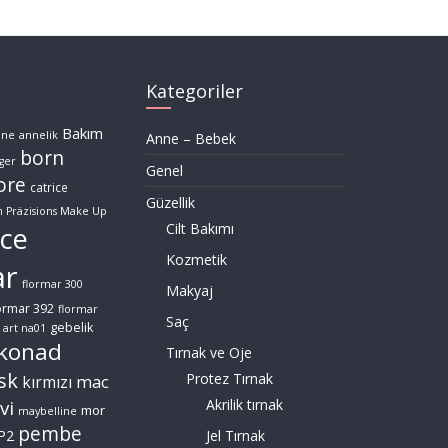
Kategoriler
Bakım
nne
annelik
Anne – Bebek
born
ger
Genel
ore
catrice
Güzellik
n Präzisions Make Up
Cilt Bakımı
ce
Kozmetik
ar
flormar 300
Makyaj
ormar 392
flormar
Saç
gebelik
 art na01
konad
Tırnak ve Oje
sk
Protez Tırnak
mac
kırmızı
vi
Akrilik tırnak
mor
maybelline
pembe
P2
Jel Tırnak