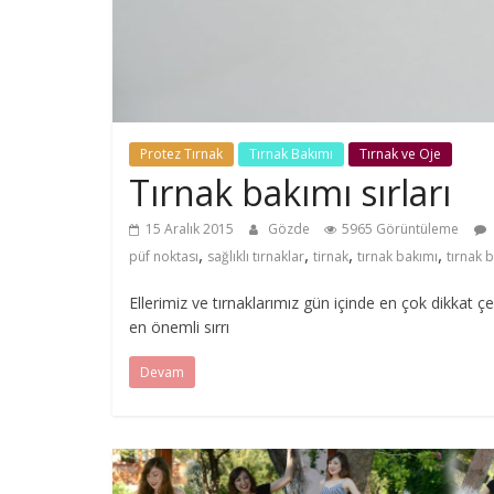
Protez Tırnak
Tırnak Bakımı
Tırnak ve Oje
Tırnak bakımı sırları
15 Aralık 2015
Gözde
5965 Görüntüleme
,
,
,
,
püf noktası
sağlıklı tırnaklar
tirnak
tırnak bakımı
tırnak b
Ellerimiz ve tırnaklarımız gün içinde en çok dikkat ç
en önemli sırrı
Devam