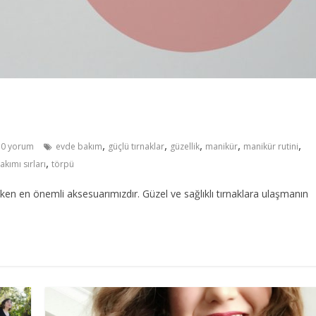
,
,
,
,
,
0 yorum
evde bakım
güçlü tırnaklar
güzellik
manikür
manikür rutini
,
akımı sırları
törpü
eken en önemli aksesuarımızdır. Güzel ve sağlıklı tırnaklara ulaşmanın