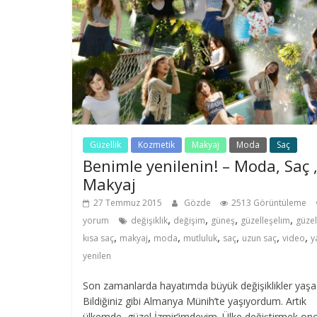
Güzellik
Kozmetik
Makyaj
Moda
Saç
Benimle yenilenin! – Moda, Saç 
Makyaj
27 Temmuz 2015
Gözde
2513 Görüntüleme
,
,
,
,
yorum
değişiklik
değişim
güneş
güzelleşelim
güzel
,
,
,
,
,
,
,
kısa saç
makyaj
moda
mutluluk
saç
uzun saç
video
y
yenilen
Son zamanlarda hayatımda büyük değişiklikler yaşa
Bildiğiniz gibi Almanya Münih’te yaşıyordum. Artık
ülkemde, güzel İzmir’imdeyim. Ülke değiştirmek on