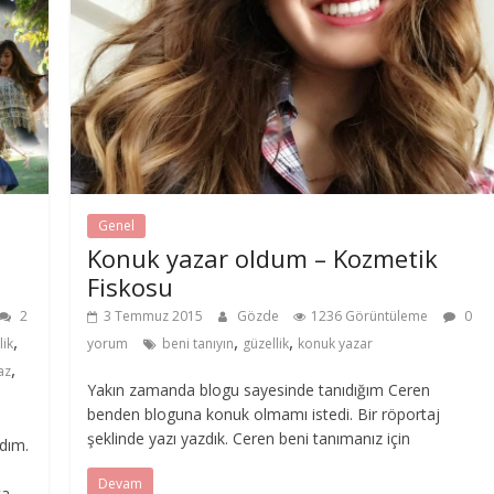
Genel
,
Konuk yazar oldum – Kozmetik
Fiskosu
2
3 Temmuz 2015
Gözde
1236 Görüntüleme
0
,
,
,
lik
yorum
beni tanıyın
güzellik
konuk yazar
,
az
Yakın zamanda blogu sayesinde tanıdığım Ceren
benden bloguna konuk olmamı istedi. Bir röportaj
şeklinde yazı yazdık. Ceren beni tanımanız için
dım.
Devam
ca