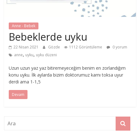
Anne - Bebek
Bebeklerde uyku
22 Nisan 2021
Gözde
1112 Görüntüleme
0 yorum
,
,
anne
uyku
uyku düzeni
Uzun uzun yaz yaz bitiremeyeceğim benim en zorlandığım
konu uyku. İlk aylarda bizim doktorumuz karnı toksa uyur
derdi ama 1-1,5
Devam