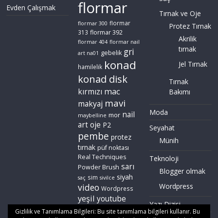
flormar
Evden Çalışmak
Tırnak ve Oje
flormar
flormar 300
Protez Tırnak
flormar 392
313
Akrilik
flormar 404
flormar nail
tırnak
gri
gebelik
art na01
konad
Jel Tırnak
hamilelik
konad disk
Tırnak
mac
kırmızı
Bakımı
mavi
makyaj
Moda
nail
mor
maybelline
art
oje
P2
Seyahat
pembe
protez
Münih
tırnak
püf noktası
Real Techniques
Teknoloji
sarı
Powder Brush
Blogger olmak
siyah
sim
saç
sivilce
video
Wordpress
Wordpress
yeşil
youtube
Yazı Dizisi
zoeva
Gizlilik ve Tanımlama Bilgileri: Bu site tanımlama bilgileri kullanır. Bu