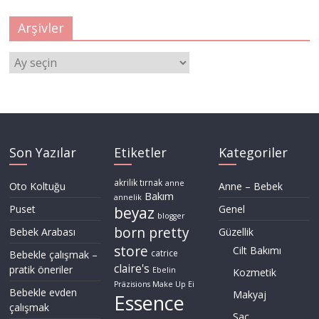
Arşivler
Arşivler
Son Yazılar
Etiketler
Kategoriler
akrilik tırnak
anne
Oto Koltuğu
Anne – Bebek
Bakım
annelik
Puset
Genel
beyaz
blogger
born pretty
Bebek Arabası
Güzellik
store
Cilt Bakımı
Bebekle çalışmak –
catrice
claire's
pratik öneriler
Ebelin
Kozmetik
Präzisions Make Up Ei
Bebekle evden
Makyaj
Essence
çalışmak
Saç