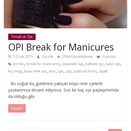
Tırnak ve Oje
OPI Break for Manicures
7 Ocak 2015
Gözde
2794 Görüntüleme
0 yorum
,
,
,
,
,
bordo
break for manicures
dayanıklı oje
haftalık oje
kalıcı oje
,
,
,
,
,
,
kış rengi
koyu renk oje
mor
oje
opi
patlıcan moru
siyah
Bu soğuk kış günlerine yakışan koyu renk ojelerle
yazılarımıza devam ediyoruz. Son bir kaç oje paylaşımımda
da olduğu gibi
Devam