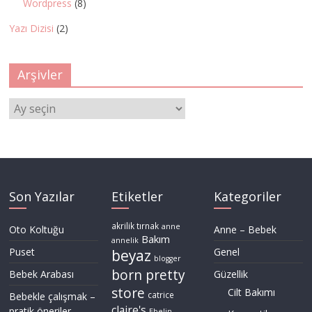
Wordpress
(8)
Yazı Dizisi
(2)
Arşivler
Arşivler
Son Yazılar
Etiketler
Kategoriler
akrilik tırnak
anne
Oto Koltuğu
Anne – Bebek
Bakım
annelik
Puset
Genel
beyaz
blogger
born pretty
Bebek Arabası
Güzellik
store
Cilt Bakımı
Bebekle çalışmak –
catrice
claire's
pratik öneriler
Ebelin