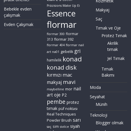
Kozmetik
Präzisions Make Up Ei
Bebekle evden
Makyaj
Essence
çalışmak
Saç
flormar
Evden Çalışmak
Tırnak ve Oje
flormar
flormar 300
Protez Tırnak
flormar 392
313
Akrilik
flormar 404
flormar nail
tırnak
gri
gebelik
art na01
konad
Jel Tırnak
hamilelik
konad disk
Tırnak
mac
kırmızı
Bakımı
mavi
makyaj
Moda
nail
mor
maybelline
art
oje
P2
Seyahat
pembe
protez
Münih
tırnak
püf noktası
Real Techniques
Teknoloji
sarı
Powder Brush
Blogger olmak
siyah
sim
saç
sivilce