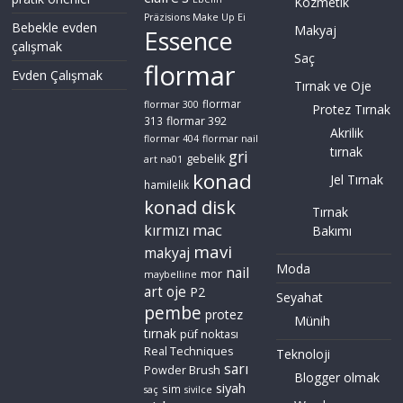
Kozmetik
Präzisions Make Up Ei
Bebekle evden
Makyaj
Essence
çalışmak
Saç
flormar
Evden Çalışmak
Tırnak ve Oje
flormar
flormar 300
Protez Tırnak
flormar 392
313
Akrilik
flormar 404
flormar nail
tırnak
gri
gebelik
art na01
konad
Jel Tırnak
hamilelik
konad disk
Tırnak
mac
kırmızı
Bakımı
mavi
makyaj
Moda
nail
mor
maybelline
art
oje
P2
Seyahat
pembe
protez
Münih
tırnak
püf noktası
Real Techniques
Teknoloji
sarı
Powder Brush
Blogger olmak
siyah
sim
saç
sivilce