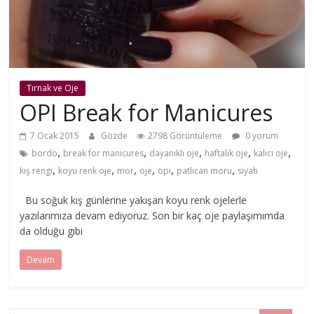
Tırnak ve Oje
OPI Break for Manicures
7 Ocak 2015
Gözde
2798 Görüntüleme
0 yorum
,
,
,
,
,
bordo
break for manicures
dayanıklı oje
haftalık oje
kalıcı oje
,
,
,
,
,
,
kış rengi
koyu renk oje
mor
oje
opi
patlıcan moru
siyah
Bu soğuk kış günlerine yakışan koyu renk ojelerle
yazılarımıza devam ediyoruz. Son bir kaç oje paylaşımımda
da olduğu gibi
Devam