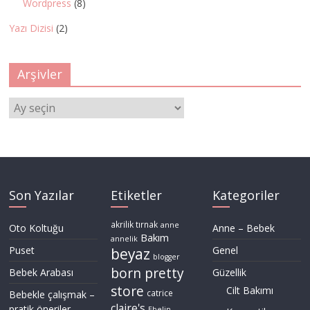
Wordpress
(8)
Yazı Dizisi
(2)
Arşivler
Arşivler
Son Yazılar
Etiketler
Kategoriler
akrilik tırnak
anne
Oto Koltuğu
Anne – Bebek
Bakım
annelik
Puset
Genel
beyaz
blogger
born pretty
Bebek Arabası
Güzellik
store
Cilt Bakımı
Bebekle çalışmak –
catrice
claire's
pratik öneriler
Ebelin