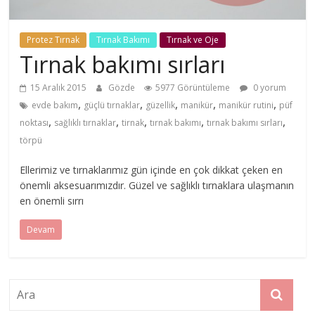
Protez Tırnak
Tırnak Bakımı
Tırnak ve Oje
Tırnak bakımı sırları
15 Aralık 2015
Gözde
5977 Görüntüleme
0 yorum
,
,
,
,
,
evde bakım
güçlü tırnaklar
güzellik
manikür
manikür rutini
püf
,
,
,
,
,
noktası
sağlıklı tırnaklar
tirnak
tırnak bakımı
tırnak bakımı sırları
törpü
Ellerimiz ve tırnaklarımız gün içinde en çok dikkat çeken en
önemli aksesuarımızdır. Güzel ve sağlıklı tırnaklara ulaşmanın
en önemli sırrı
Devam