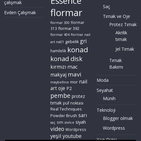
Essence
çalışmak
Saç
flormar
Evden Çalışmak
Tırnak ve Oje
flormar
flormar 300
Protez Tırnak
flormar 392
313
Akrilik
flormar 404
flormar nail
tırnak
gri
gebelik
art na01
konad
Jel Tırnak
hamilelik
konad disk
Tırnak
mac
kırmızı
Bakımı
mavi
makyaj
Moda
nail
mor
maybelline
art
oje
P2
Seyahat
pembe
protez
Münih
tırnak
püf noktası
Real Techniques
Teknoloji
sarı
Powder Brush
Blogger olmak
siyah
sim
saç
sivilce
video
Wordpress
Wordpress
yeşil
youtube
Yazı Dizisi