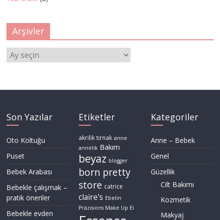
Arşivler
Arşivler
Son Yazılar
Etiketler
Kategoriler
akrilik tırnak
anne
Oto Koltuğu
Anne – Bebek
Bakım
annelik
Puset
Genel
beyaz
blogger
born pretty
Bebek Arabası
Güzellik
store
Cilt Bakımı
Bebekle çalışmak –
catrice
claire's
pratik öneriler
Ebelin
Kozmetik
Präzisions Make Up Ei
Bebekle evden
Makyaj