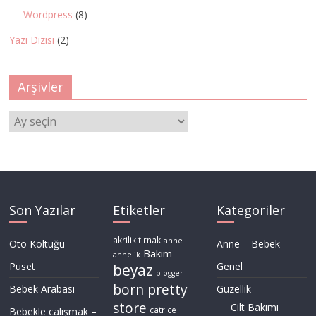
Wordpress
(8)
Yazı Dizisi
(2)
Arşivler
Arşivler
Son Yazılar
Etiketler
Kategoriler
akrilik tırnak
anne
Oto Koltuğu
Anne – Bebek
Bakım
annelik
Puset
Genel
beyaz
blogger
born pretty
Bebek Arabası
Güzellik
store
Cilt Bakımı
Bebekle çalışmak –
catrice