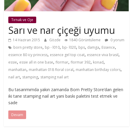
Tırnak ve Oje
Sarı ve nar çiçeği uyumu
14 Haziran 2015
Gözde
1840 Görüntüleme
0 yorum
,
,
,
,
,
,
born pretty store
bp - l010
bp- l020
bps
damga
Essence
,
,
,
essence 80 icy princess
essence gel top coat
essence viva brasil
,
,
,
,
,
essie
essie all in one base
flormar
flormar 392
konad
,
,
,
manhattan
manhattan 018 floral coral
manhattan birthday colors
,
,
nail art
stamping
stamping nail art
Bu tasarımımda yakın zamanda Born Pretty Store’dan gelen
iki tane stamping nail art yani baskı paletini test etmek ve
sade
Devam