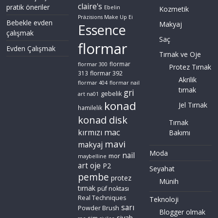
claire's
pratik öneriler
Ebelin
Kozmetik
Präzisions Make Up Ei
Bebekle evden
Makyaj
Essence
çalışmak
Saç
flormar
Evden Çalışmak
Tırnak ve Oje
flormar
flormar 300
Protez Tırnak
flormar 392
313
Akrilik
flormar 404
flormar nail
tırnak
gri
gebelik
art na01
konad
Jel Tırnak
hamilelik
konad disk
Tırnak
mac
kırmızı
Bakımı
mavi
makyaj
Moda
nail
mor
maybelline
art
oje
P2
Seyahat
pembe
protez
Münih
tırnak
püf noktası
Real Techniques
Teknoloji
sarı
Powder Brush
Blogger olmak
siyah