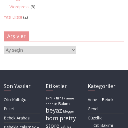
Wordpress
(8)
Yazı Dizisi
(2)
Arşivler
Arşivler
Son Yazılar
Etiketler
Kategoriler
akrilik tırnak
anne
Oto Koltuğu
Anne – Bebek
Bakım
annelik
Puset
Genel
beyaz
blogger
born pretty
Bebek Arabası
Güzellik
store
Cilt Bakımı
Bebekle çalışmak –
catrice