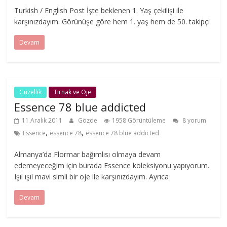
Turkish / English Post İşte beklenen 1. Yaş çekilişi ile
karşınızdayım. Görünüşe göre hem 1. yaş hem de 50. takipçi
Devam
Güzellik
Tırnak ve Oje
Essence 78 blue addicted
11 Aralık 2011
Gözde
1958 Görüntüleme
8 yorum
,
,
Essence
essence 78
essence 78 blue addicted
Almanya’da Flormar bağımlısı olmaya devam
edemeyeceğim için burada Essence koleksiyonu yapıyorum.
Işıl ışıl mavi simli bir oje ile karşınızdayım. Ayrıca
Devam