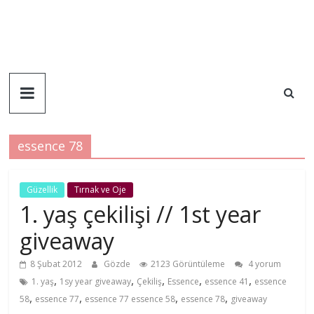
essence 78
Güzellik
Tırnak ve Oje
1. yaş çekilişi // 1st year
giveaway
8 Şubat 2012
Gözde
2123 Görüntüleme
4 yorum
,
,
,
,
,
1. yaş
1sy year giveaway
Çekiliş
Essence
essence 41
essence
,
,
,
,
58
essence 77
essence 77 essence 58
essence 78
giveaway