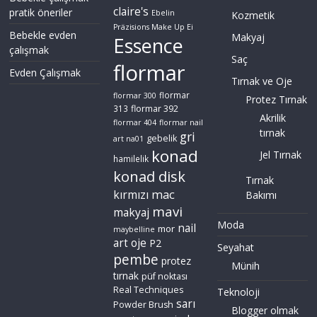
claire's
pratik öneriler
Ebelin
Kozmetik
Präzisions Make Up Ei
Bebekle evden
Makyaj
Essence
çalışmak
Saç
flormar
Evden Çalışmak
Tırnak ve Oje
flormar
flormar 300
Protez Tırnak
flormar 392
313
Akrilik
flormar 404
flormar nail
tırnak
gri
gebelik
art na01
konad
Jel Tırnak
hamilelik
konad disk
Tırnak
mac
kırmızı
Bakımı
mavi
makyaj
Moda
nail
mor
maybelline
art
oje
P2
Seyahat
pembe
protez
Münih
tırnak
püf noktası
Real Techniques
Teknoloji
sarı
Powder Brush
Blogger olmak