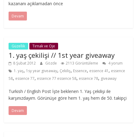
kazananı açıklamadan önce
Devam
Güzellik
Tırnak ve Oje
1. yaş çekilişi // 1st year giveaway
8 Şubat 2012
Gözde
2113 Görüntüleme
4 yorum
,
,
,
,
,
1. yaş
1sy year giveaway
Çekiliş
Essence
essence 41
essence
,
,
,
,
58
essence 77
essence 77 essence 58
essence 78
giveaway
Turkish / English Post İşte beklenen 1. Yaş çekilişi ile
karşınızdayım. Görünüşe göre hem 1. yaş hem de 50. takipçi
Devam