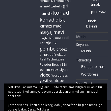
flormar 404
flormar nail
tırnak
gri
gebelik
art na01
konad
Jel Tırnak
hamilelik
konad disk
Tırnak
mac
kırmızı
Bakımı
mavi
makyaj
Moda
nail
mor
maybelline
art
oje
P2
Seyahat
pembe
protez
Münih
tırnak
püf noktası
Real Techniques
Teknoloji
sarı
Powder Brush
Blogger olmak
siyah
sim
saç
sivilce
video
Wordpress
Wordpress
yeşil
youtube
Yazı Dizisi
zoeva
Gizlilik ve Tanımlama Bilgileri: Bu site tanımlama bilgileri kullanır. Bu
web sitesini kullanmaya devam ederek bunların kullanımını kabul
edersiniz.
Çerezlerin nasıl kontrol edileceği dahil, daha fazla bilgi edinmek için
Copyright © 2026
Gözde Okul
. All rights reserved. | Yayınlanan
buraya bakın:
Çerez Politikası