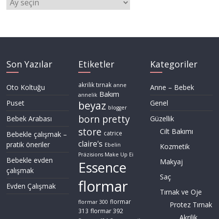
Son Yazılar
Etiketler
Kategoriler
akrilik tırnak
anne
Oto Koltuğu
Anne – Bebek
Bakım
annelik
Puset
Genel
beyaz
blogger
born pretty
Bebek Arabası
Güzellik
store
Cilt Bakımı
Bebekle çalışmak –
catrice
claire's
pratik öneriler
Ebelin
Kozmetik
Präzisions Make Up Ei
Bebekle evden
Makyaj
Essence
çalışmak
Saç
flormar
Evden Çalışmak
Tırnak ve Oje
flormar
flormar 300
Protez Tırnak
flormar 392
313
Akrilik