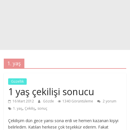
1. yaş
Güzellik
1 yaş çekilişi sonucu
16 Mart 2012
Gözde
1340 Görüntüleme
2 yorum
,
,
1. yaş
Çekiliş
sonuç
Çekilişim dün gece yarısı sona erdi ve hemen kazanan kişiyi
belirledim. Katılan herkese çok teşekkür ederim. Fakat