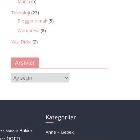
Münih
(5)
Teknoloji
(23)
Blogger olmak
(5)
Wordpress
(8)
Yazı Dizisi
(2)
Arşivler
Arşivler
Kategoriler
Bakım
nne
annelik
Anne – Bebek
born
ger