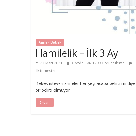
Anne - Bebek
Hamilelik – İlk 3 Ay
23 Mart 2021
Gözde
1299 Görüntüleme
0
ilk trimester
Bebek isteyen anneler her şeyi acaba belirti mi di
bir belirti olmuyor.
Devam