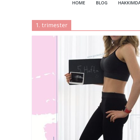
HOME
BLOG
HAKKIMD
1. trimester