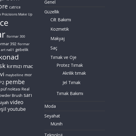
Genel
ore
catrice
Güzellik
n Präzisions Make Up
Cilt Bakımı
ce
Kozmetik
ar
flormar 300
Makyaj
ormar 392
flormar
Saç
gebelik
 art na01
konad
Tırnak ve Oje
sk
Protez Tırnak
mac
kırmızı
vi
Akrilik tırnak
mor
maybelline
pembe
P2
Jel Tırnak
püf noktası
Real
Tırnak Bakımı
sarı
owder Brush
video
siyah
Moda
şil
youtube
Seyahat
Münih
Teknoloji