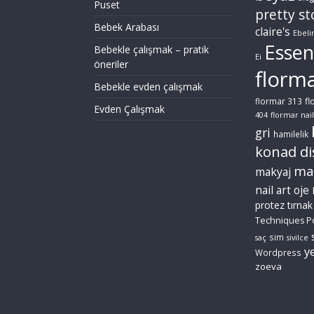
Puset
pretty st
Bebek Arabası
claire's
Ebeli
Essen
Bebekle çalışmak – pratik
Ei
öneriler
florm
Bebekle evden çalışmak
fl
flormar 313
Evden Çalışmak
404
flormar nail
gri
hamilelik
konad di
ma
makyaj
nail art
oje
protez tırnak
Techniques P
sim
saç
sivilce
ye
Wordpress
zoeva