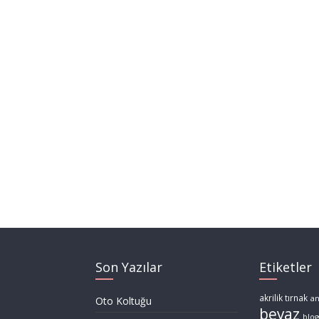
Son Yazılar
Etiketler
akrilik tırnak
a
Oto Koltuğu
beyaz
blog