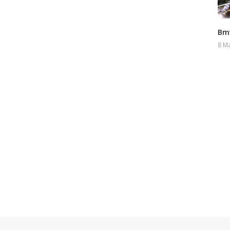
Bmw
8 M