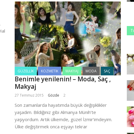
.
T
Hal
GÜZELLIK
KOZMETIK
MAKYAJ
MODA
SAÇ
Benimle yenilenin! – Moda, Saç ,
Makyaj
27 Temmuz 2015
Gözde
2
Son zamanlarda hayatımda büyük değişiklikler
yaşadım. Bildiğiniz gibi Almanya Münih’te
yaşıyordum. Artık ülkemde, güzel İzmir’imdeyim.
Ülke değiştirmek onca eşyayı tekrar