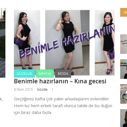
G
GÜZELLIK
MAKYAJ
MODA
Benimle hazırlanın – Kına gecesi
8 Ekim 2015
Gözde
1
k,
Geçtiğimiz hafta çok yakın arkadaşlarım evlendiler.
Hem kız hem erkek tarafı olunca tabiki de bu düğün
için biraz daha fazla