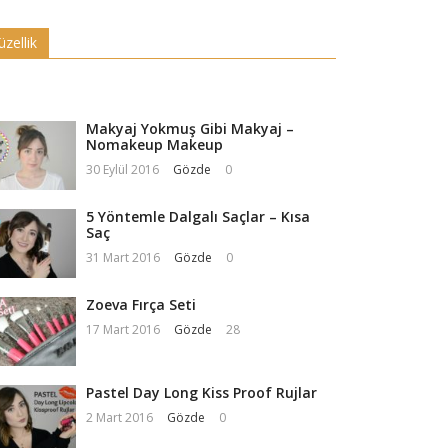
üzellik
Makyaj Yokmuş Gibi Makyaj –
Nomakeup Makeup
30 Eylül 2016
Gözde
0
5 Yöntemle Dalgalı Saçlar – Kısa
Saç
31 Mart 2016
Gözde
0
Zoeva Fırça Seti
17 Mart 2016
Gözde
28
Pastel Day Long Kiss Proof Rujlar
2 Mart 2016
Gözde
0