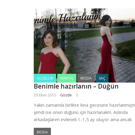
GÜZELLIK
MAKYAJ
MODA
SAÇ
Benimle hazırlanın – Düğün
29 Ekim 2015
Gözde
0
Yakın zamanda birlikte kına gecesine hazırlanmıştı
şimdi ise onun düğünü için hazırlanalım. Aslında
arkadaşlarım evleneli 1-1,5 ay oluyor ama ancak
MODA