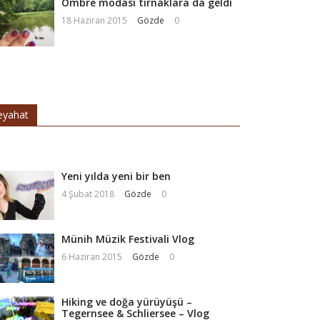
Ombre modası tırnaklara da geldi
18 Haziran 2015
Gözde
0
eyahat
Yeni yılda yeni bir ben
4 Şubat 2018
Gözde
0
Münih Müzik Festivali Vlog
6 Haziran 2015
Gözde
0
Hiking ve doğa yürüyüşü –
Tegernsee & Schliersee – Vlog