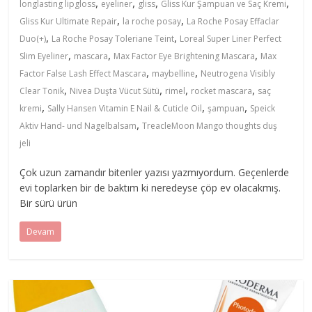
,
,
,
,
longlasting lipgloss
eyeliner
gliss
Gliss Kur Şampuan ve Saç Kremi
,
,
Gliss Kur Ultimate Repair
la roche posay
La Roche Posay Effaclar
,
,
Duo(+)
La Roche Posay Toleriane Teint
Loreal Super Liner Perfect
,
,
,
Slim Eyeliner
mascara
Max Factor Eye Brightening Mascara
Max
,
,
Factor False Lash Effect Mascara
maybelline
Neutrogena Visibly
,
,
,
,
Clear Tonik
Nivea Duşta Vücut Sütü
rimel
rocket mascara
saç
,
,
,
kremi
Sally Hansen Vitamin E Nail & Cuticle Oil
şampuan
Speick
,
Aktiv Hand- und Nagelbalsam
TreacleMoon Mango thoughts duş
jeli
Çok uzun zamandır bitenler yazısı yazmıyordum. Geçenlerde
evi toplarken bir de baktım ki neredeyse çöp ev olacakmış.
Bir sürü ürün
Devam