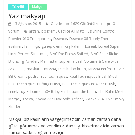
Güzellik
Makyaj
Yaz makyajı
13 Ağustos 2015
Gözde
1629 Görüntüleme
0
,
,
yorum
argan
bb krem
Catrice All Matt Plus Shine Control
,
,
,
Powder 010 Transparent
Essence
Essence 06 Barely There
,
,
,
,
,
,
eyeliner
far
fırça
güneş kremi
kaş kalemi
Loreal
Loreal Super
,
,
,
Liner Perfect Slim
mac
MAC Eye Brows Spiked
MAC Solar Riche
,
Bronzing Powder
Manhattan Supreme Lash Volume & Care with
,
,
,
,
Argan Oil
maskara
missha
missha bb krem
Missha Perfect Cover
,
,
,
,
BB Cream
pudra
real techniques
Real Techniques Blush Brush
,
,
Real Techniques Buffing Brush
Real Techniques Powder Brush
,
,
,
,
rimel
ruj
Sebamed 50+ Baby Sun Lotion
the balm
The Balm Meet
,
,
,
Matt(e)
zoeva
Zoeva 227 Luxe Soft Definer
Zoeva 234 Luxe Smoky
Shader
Makyaj biz kadınların vazgeçilmezidir. Zaman zaman daha
güzel görünmek ve kendimizi daha iyi hissetmek için zaman
zaman sadece eğlenmek için