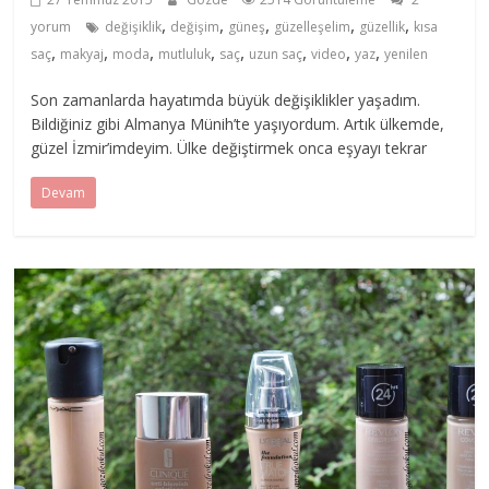
,
,
,
,
,
yorum
değişiklik
değişim
güneş
güzelleşelim
güzellik
kısa
,
,
,
,
,
,
,
,
saç
makyaj
moda
mutluluk
saç
uzun saç
video
yaz
yenilen
Son zamanlarda hayatımda büyük değişiklikler yaşadım.
Bildiğiniz gibi Almanya Münih’te yaşıyordum. Artık ülkemde,
güzel İzmir’imdeyim. Ülke değiştirmek onca eşyayı tekrar
Devam