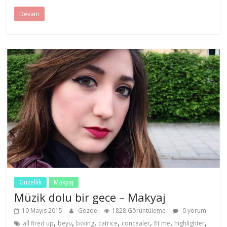
Devam
Güzellik
Makyaj
Müzik dolu bir gece – Makyaj
10 Mayıs 2015
Gözde
1828 Görüntüleme
0 yorum
,
,
,
,
,
,
,
all fired up
beyu
boiing
catrice
concealer
fit me
highlighter