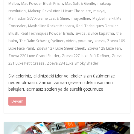
,
,
,
Melba
Mac Powder Blush Prism
Mac Soft & Gentle
makeup
,
,
,
revolution
Makeup Revolution I Heart Chocolate
makyaj
,
,
Manhattan 56V X-treme Last & Shine
maybelline
Maybelline Fit Me
,
,
Concealer
Maybelline Rocket Mascara
Real Techniques Detailer
,
,
,
,
Brush
Real Techniques Powder Brush
sivilce
sivilce kapatma
the
,
,
,
,
,
balm
The Balm Schwing Eyeliner
video
youtube
zoeva
Zoeva 109
,
,
,
Luxe Face Paint
Zoeva 127 Luxe Sheer Cheek
Zoeva 129 Luxe Fan
,
,
Zoeva 220 Luxe Grand Shader
Zoeva 227 Luxe Soft Definer
Zoeva
,
231 Luxe Petit Crease
Zoeva 234 Luxe Smoky Shader
Sivilceleriniz, cildinizdeki izler ve lekeler sizin üzülmenize
neden olmasın. Zaman zaman çevremizdeki insanların
bakışları, acımasız sözleri ya da sürekli çözümüze
Devam