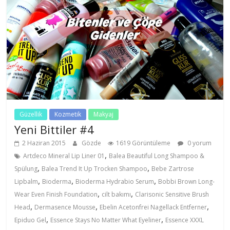
Güzellik
Kozmetik
Makyaj
Yeni Bittiler #4
2 Haziran 2015
Gözde
1619 Görüntüleme
0 yorum
,
Artdeco Mineral Lip Liner 01
Balea Beautiful Long Shampoo &
,
,
Spülung
Balea Trend It Up Trocken Shampoo
Bebe Zartrose
,
,
,
Lipbalm
Bioderma
Bioderma Hydrabio Serum
Bobbi Brown Long-
,
,
Wear Even Finish Foundation
cilt bakımı
Clarisonic Sensitive Brush
,
,
,
Head
Dermasence Mousse
Ebelin Acetonfrei Nagellack Entferner
,
,
Epiduo Gel
Essence Stays No Matter What Eyeliner
Essence XXXL