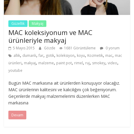
Güzellik
Makyaj
MAC koleksiyonum ve MAC
ürünleriyle makyaj
5 Mayıs 2015
Gözde
1681 Görüntüleme
0 yorum
,
,
,
,
,
,
,
,
allık
dumanlı
far
gotik
koleksiyon
koyu
Kozmetik
mac
mac
,
,
,
,
,
,
,
,
ürünleri
makyaj
malzeme
paint pot
rimel
ruj
smokey
video
youtube
Bugün MAC markasına ait ürünlerden konuşuyor olacağız.
MAC ürünlerinin kalitesini ve kalıcılığını çok beğeniyorum.
Geçenlerde makyaj malzemelerimi düzenlerken MAC
markasına
Devam