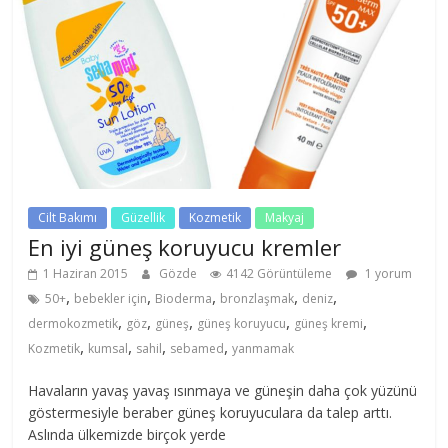
Cilt Bakımı
Güzellik
Kozmetik
Makyaj
En iyi güneş koruyucu kremler
1 Haziran 2015
Gözde
4142 Görüntüleme
1 yorum
,
,
,
,
,
50+
bebekler için
Bioderma
bronzlaşmak
deniz
,
,
,
,
,
dermokozmetik
göz
güneş
güneş koruyucu
güneş kremi
,
,
,
,
Kozmetik
kumsal
sahil
sebamed
yanmamak
Havaların yavaş yavaş ısınmaya ve güneşin daha çok yüzünü
göstermesiyle beraber güneş koruyuculara da talep arttı.
Aslında ülkemizde birçok yerde