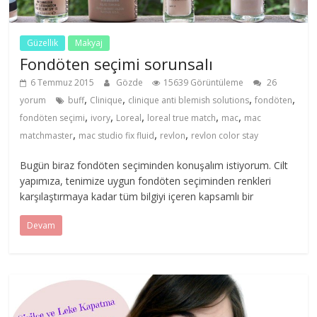
Güzellik
Makyaj
Fondöten seçimi sorunsalı
6 Temmuz 2015
Gözde
15639 Görüntüleme
26
,
,
,
,
yorum
buff
Clinique
clinique anti blemish solutions
fondöten
,
,
,
,
,
fondöten seçimi
ivory
Loreal
loreal true match
mac
mac
,
,
,
matchmaster
mac studio fix fluid
revlon
revlon color stay
Bugün biraz fondöten seçiminden konuşalım istiyorum. Cilt
yapımıza, tenimize uygun fondöten seçiminden renkleri
karşılaştırmaya kadar tüm bilgiyi içeren kapsamlı bir
Devam