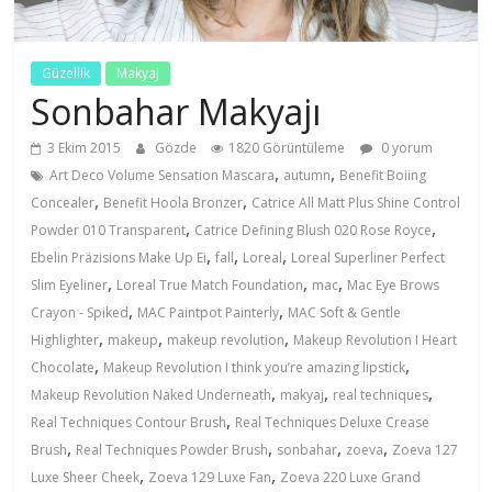
Güzellik
Makyaj
Sonbahar Makyajı
3 Ekim 2015
Gözde
1820 Görüntüleme
0 yorum
,
,
Art Deco Volume Sensation Mascara
autumn
Benefit Boiing
,
,
Concealer
Benefit Hoola Bronzer
Catrice All Matt Plus Shine Control
,
,
Powder 010 Transparent
Catrice Defining Blush 020 Rose Royce
,
,
,
Ebelin Präzisions Make Up Ei
fall
Loreal
Loreal Superliner Perfect
,
,
,
Slim Eyeliner
Loreal True Match Foundation
mac
Mac Eye Brows
,
,
Crayon - Spiked
MAC Paintpot Painterly
MAC Soft & Gentle
,
,
,
Highlighter
makeup
makeup revolution
Makeup Revolution I Heart
,
,
Chocolate
Makeup Revolution I think you’re amazing lipstick
,
,
,
Makeup Revolution Naked Underneath
makyaj
real techniques
,
Real Techniques Contour Brush
Real Techniques Deluxe Crease
,
,
,
,
Brush
Real Techniques Powder Brush
sonbahar
zoeva
Zoeva 127
,
,
Luxe Sheer Cheek
Zoeva 129 Luxe Fan
Zoeva 220 Luxe Grand