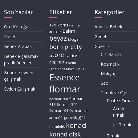
Son Yazılar
Etiketler
Kategoriler
akrilik tırnak
anne
Oto Koltuğu
Anne – Bebek
Bakım
annelik
Puset
Genel
beyaz
blogger
born pretty
Bebek Arabası
Güzellik
store
Cilt Bakımı
Bebekle çalışmak –
catrice
claire's
pratik öneriler
Ebelin
Kozmetik
Präzisions Make Up Ei
Bebekle evden
Makyaj
Essence
çalışmak
Saç
flormar
Evden Çalışmak
Tırnak ve Oje
flormar
flormar 300
Protez Tırnak
flormar 392
313
Akrilik
flormar 404
flormar nail
tırnak
gri
gebelik
art na01
konad
Jel Tırnak
hamilelik
konad disk
Tırnak