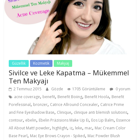
Güzellik
Kozmetik
Makyaj
Sivilce ve Leke Kapatma – Mükemmel
Ten Makyajı
2 Temmuz 2015
Gözde
1705 Görüntüleme
0 yorum
,
,
,
,
acne coverage
benefit
Benefit Boiing
Benefit Hoola
Benefit
,
,
,
Porefessinal
bronzer
Catrice Allround Concealer
Catrice Prime
,
,
,
and Fine Eyeshadow Base
Clinique
clinique anti blemish solutions
,
,
,
,
contour
ebelin
Ebelin Präzisions Make Up Ei
Eos Lip Balm
Essence
,
,
,
,
,
All About Matt! powder
highlight
iz
leke
mac
Mac Cream Color
,
,
Base Pearl
Mac Eye Brows Crayon - Spiked
Mac Powder Blush