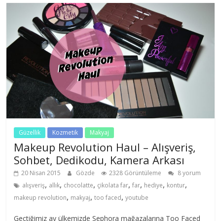
Güzellik
Kozmetik
Makyaj
Makeup Revolution Haul – Alışveriş,
Sohbet, Dedikodu, Kamera Arkası
20 Nisan 2015
Gözde
2328 Görüntüleme
8 yorum
,
,
,
,
,
,
,
alışveriş
allık
chocolatte
çikolata far
far
hediye
kontur
,
,
,
makeup revolution
makyaj
too faced
youtube
Geçtiğimiz ay ülkemizde Sephora mağazalarına Too Faced