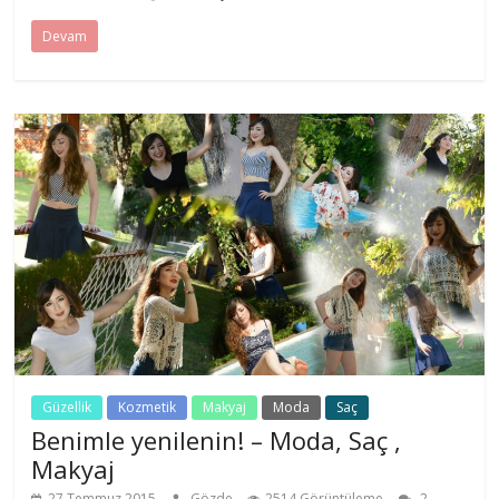
Devam
Güzellik
Kozmetik
Makyaj
Moda
Saç
Benimle yenilenin! – Moda, Saç ,
Makyaj
27 Temmuz 2015
Gözde
2514 Görüntüleme
2