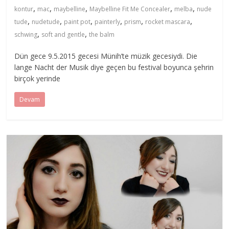
,
,
,
,
,
kontur
mac
maybelline
Maybelline Fit Me Concealer
melba
nude
,
,
,
,
,
,
tude
nudetude
paint pot
painterly
prism
rocket mascara
,
,
schwing
soft and gentle
the balm
Dün gece 9.5.2015 gecesi Münih’te müzik gecesiydi. Die
lange Nacht der Musik diye geçen bu festival boyunca şehrin
birçok yerinde
Devam