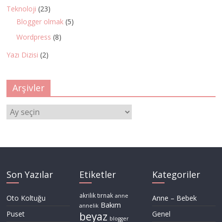
Teknoloji
(23)
Blogger olmak
(5)
Wordpress
(8)
Yazı Dizisi
(2)
Arşivler
Arşivler
Son Yazılar
Etiketler
Kategoriler
akrilik tırnak
anne
Oto Koltuğu
Anne – Bebek
Bakım
annelik
Puset
Genel
beyaz
blogger