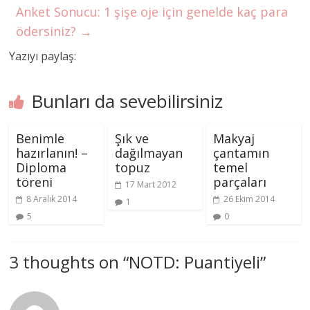
Anket Sonucu: 1 şişe oje için genelde kaç para
ödersiniz?
→
Yazıyı paylaş:
Bunları da sevebilirsiniz
Benimle
Şık ve
Makyaj
hazırlanın! –
dağılmayan
çantamın
Diploma
topuz
temel
töreni
parçaları
17 Mart 2012
8 Aralık 2014
26 Ekim 2014
1
5
0
3 thoughts on “
NOTD: Puantiyeli
”