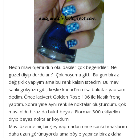
Neon mavi ojemi dün okuldakiler çok beğendiler. Ne
güzel diyip durdular :). Çok hoşuma gitti. Bu gün biraz
değişiklik yapıyım ama bu renk kalsın istedim. Bu mavi
sanki gökyüzü gibi, keşke konad’ım olsa bulutlar yapsam
dedim. Önce lacivert Golden Rose 106 ile klasik frenç
yaptım. Sonra yine aynı renk ile noktalar oluşturdum. Çok
mavi oldu biraz da bulut beyazı Flormar 300 ekliyelim
diyip beyaz noktalar koydum.
Mavi üzerine hiç bir şey yapmadan önce sanki tırnaklarım
daha uzun görünüyordu ama böyle yapınca biraz daha