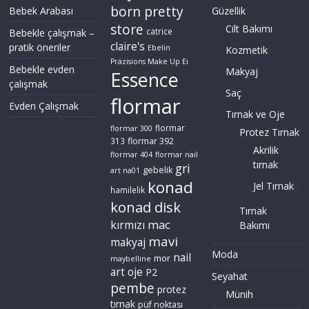
born pretty
Bebek Arabası
Güzellik
store
Cilt Bakımı
Bebekle çalışmak –
catrice
claire's
pratik öneriler
Ebelin
Kozmetik
Präzisions Make Up Ei
Bebekle evden
Makyaj
Essence
çalışmak
Saç
flormar
Evden Çalışmak
Tırnak ve Oje
flormar
flormar 300
Protez Tırnak
flormar 392
313
Akrilik
flormar 404
flormar nail
tırnak
gri
gebelik
art na01
konad
Jel Tırnak
hamilelik
konad disk
Tırnak
mac
kırmızı
Bakımı
mavi
makyaj
Moda
nail
mor
maybelline
art
oje
P2
Seyahat
pembe
protez
Münih
tırnak
püf noktası