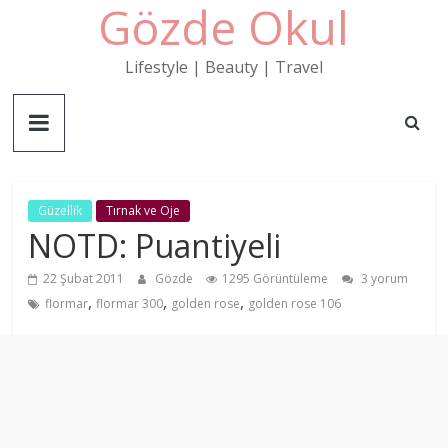
Gözde Okul
Skip
to
content
Lifestyle | Beauty | Travel
Güzellik
Tırnak ve Oje
NOTD: Puantiyeli
22 Şubat 2011
Gözde
1295 Görüntüleme
3 yorum
,
,
,
flormar
flormar 300
golden rose
golden rose 106