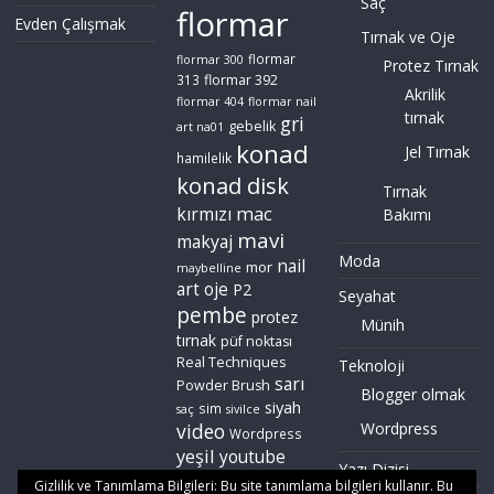
Saç
flormar
Evden Çalışmak
Tırnak ve Oje
flormar
flormar 300
Protez Tırnak
flormar 392
313
Akrilik
flormar 404
flormar nail
tırnak
gri
gebelik
art na01
konad
Jel Tırnak
hamilelik
konad disk
Tırnak
mac
kırmızı
Bakımı
mavi
makyaj
Moda
nail
mor
maybelline
art
oje
P2
Seyahat
pembe
protez
Münih
tırnak
püf noktası
Real Techniques
Teknoloji
sarı
Powder Brush
Blogger olmak
siyah
sim
saç
sivilce
video
Wordpress
Wordpress
yeşil
youtube
Yazı Dizisi
zoeva
Gizlilik ve Tanımlama Bilgileri: Bu site tanımlama bilgileri kullanır. Bu