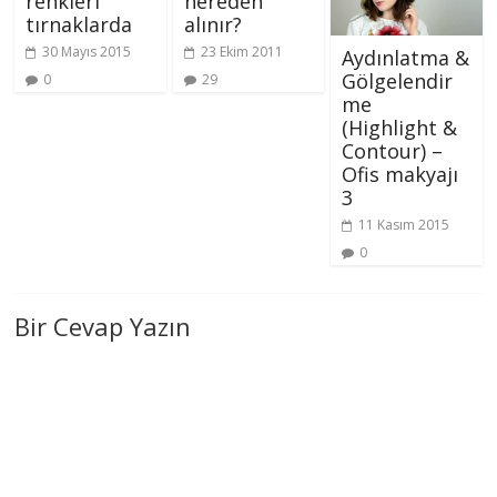
renkleri
nereden
tırnaklarda
alınır?
30 Mayıs 2015
23 Ekim 2011
Aydınlatma &
Gölgelendir
0
29
me
(Highlight &
Contour) –
Ofis makyajı
3
11 Kasım 2015
0
Bir Cevap Yazın