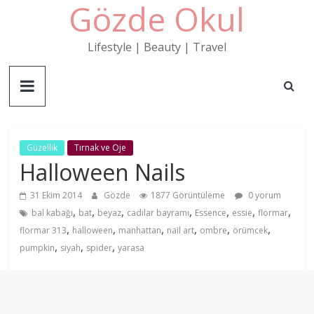
Gözde Okul
Skip
to
content
Lifestyle | Beauty | Travel
Güzellik
Tırnak ve Oje
Halloween Nails
31 Ekim 2014
Gözde
1877 Görüntüleme
0 yorum
,
,
,
,
,
,
,
bal kabağı
bat
beyaz
cadılar bayramı
Essence
essie
flormar
,
,
,
,
,
,
flormar 313
halloween
manhattan
nail art
ombre
örümcek
,
,
,
pumpkin
siyah
spider
yarasa