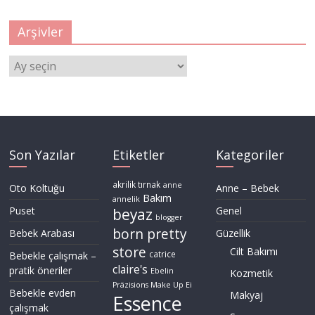
Arşivler
Arşivler
Son Yazılar
Etiketler
Kategoriler
akrilik tırnak
anne
Oto Koltuğu
Anne – Bebek
Bakım
annelik
Puset
Genel
beyaz
blogger
born pretty
Bebek Arabası
Güzellik
store
Cilt Bakımı
Bebekle çalışmak –
catrice
claire's
pratik öneriler
Ebelin
Kozmetik
Präzisions Make Up Ei
Bebekle evden
Makyaj
Essence
çalışmak