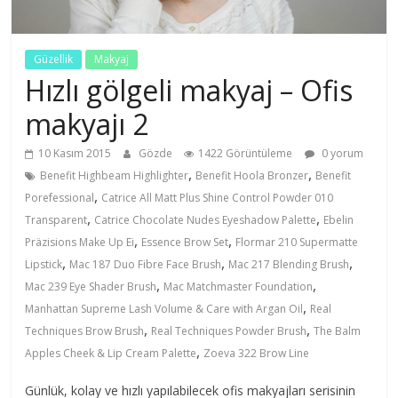
Güzellik
Makyaj
Hızlı gölgeli makyaj – Ofis
makyajı 2
10 Kasım 2015
Gözde
1422 Görüntüleme
0 yorum
,
,
Benefit Highbeam Highlighter
Benefit Hoola Bronzer
Benefit
,
Porefessional
Catrice All Matt Plus Shine Control Powder 010
,
,
Transparent
Catrice Chocolate Nudes Eyeshadow Palette
Ebelin
,
,
Präzisions Make Up Ei
Essence Brow Set
Flormar 210 Supermatte
,
,
,
Lipstick
Mac 187 Duo Fibre Face Brush
Mac 217 Blending Brush
,
,
Mac 239 Eye Shader Brush
Mac Matchmaster Foundation
,
Manhattan Supreme Lash Volume & Care with Argan Oil
Real
,
,
Techniques Brow Brush
Real Techniques Powder Brush
The Balm
,
Apples Cheek & Lip Cream Palette
Zoeva 322 Brow Line
Günlük, kolay ve hızlı yapılabilecek ofis makyajları serisinin