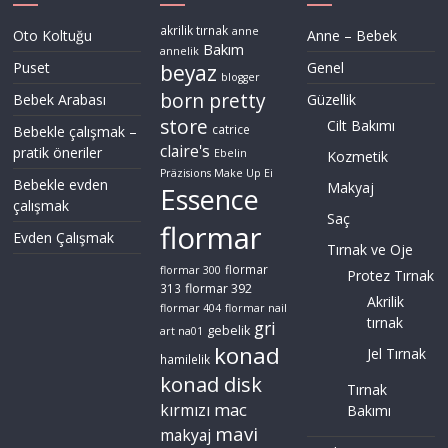
akrilik tırnak
anne
Oto Koltuğu
Anne – Bebek
Bakım
annelik
Puset
Genel
beyaz
blogger
born pretty
Bebek Arabası
Güzellik
store
Cilt Bakımı
Bebekle çalışmak –
catrice
claire's
pratik öneriler
Ebelin
Kozmetik
Präzisions Make Up Ei
Bebekle evden
Makyaj
Essence
çalışmak
Saç
flormar
Evden Çalışmak
Tırnak ve Oje
flormar
flormar 300
Protez Tırnak
flormar 392
313
Akrilik
flormar 404
flormar nail
tırnak
gri
gebelik
art na01
konad
Jel Tırnak
hamilelik
konad disk
Tırnak
mac
kırmızı
Bakımı
mavi
makyaj