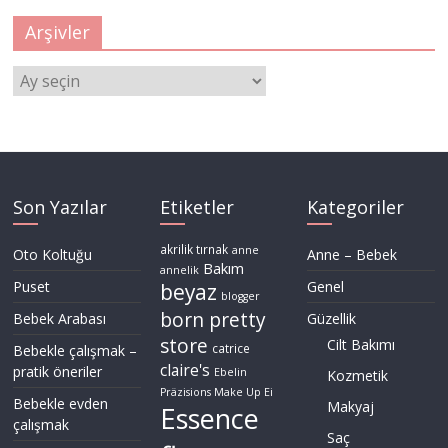
Arşivler
Arşivler
Son Yazılar
Etiketler
Kategoriler
akrilik tırnak
anne
Oto Koltuğu
Anne – Bebek
Bakım
annelik
Puset
Genel
beyaz
blogger
born pretty
Bebek Arabası
Güzellik
store
Cilt Bakımı
Bebekle çalışmak –
catrice
claire's
pratik öneriler
Ebelin
Kozmetik
Präzisions Make Up Ei
Bebekle evden
Makyaj
Essence
çalışmak
Saç