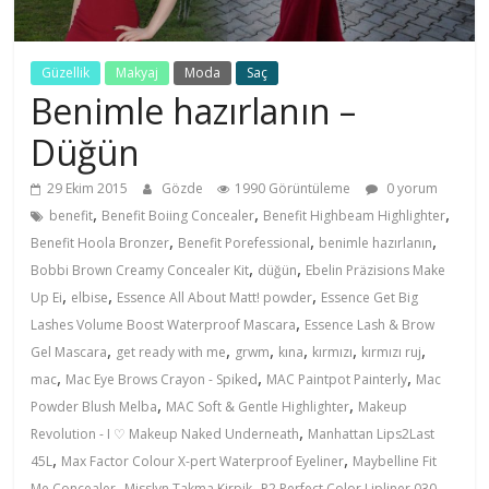
Güzellik
Makyaj
Moda
Saç
Benimle hazırlanın –
Düğün
29 Ekim 2015
Gözde
1990 Görüntüleme
0 yorum
,
,
,
benefit
Benefit Boiing Concealer
Benefit Highbeam Highlighter
,
,
,
Benefit Hoola Bronzer
Benefit Porefessional
benimle hazırlanın
,
,
Bobbi Brown Creamy Concealer Kit
düğün
Ebelin Präzisions Make
,
,
,
Up Ei
elbise
Essence All About Matt! powder
Essence Get Big
,
Lashes Volume Boost Waterproof Mascara
Essence Lash & Brow
,
,
,
,
,
,
Gel Mascara
get ready with me
grwm
kına
kırmızı
kırmızı ruj
,
,
,
mac
Mac Eye Brows Crayon - Spiked
MAC Paintpot Painterly
Mac
,
,
Powder Blush Melba
MAC Soft & Gentle Highlighter
Makeup
,
Revolution - I ♡ Makeup Naked Underneath
Manhattan Lips2Last
,
,
45L
Max Factor Colour X-pert Waterproof Eyeliner
Maybelline Fit
,
,
Me Concealer
Misslyn Takma Kirpik
P2 Perfect Color Lipliner 030