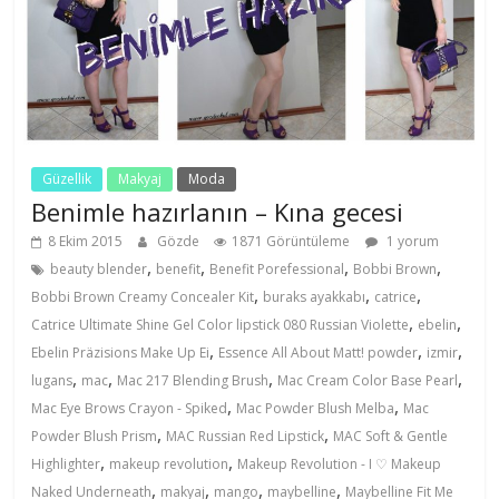
Güzellik
Makyaj
Moda
Benimle hazırlanın – Kına gecesi
8 Ekim 2015
Gözde
1871 Görüntüleme
1 yorum
,
,
,
,
beauty blender
benefit
Benefit Porefessional
Bobbi Brown
,
,
,
Bobbi Brown Creamy Concealer Kit
buraks ayakkabı
catrice
,
,
Catrice Ultimate Shine Gel Color lipstick 080 Russian Violette
ebelin
,
,
,
Ebelin Präzisions Make Up Ei
Essence All About Matt! powder
izmir
,
,
,
,
lugans
mac
Mac 217 Blending Brush
Mac Cream Color Base Pearl
,
,
Mac Eye Brows Crayon - Spiked
Mac Powder Blush Melba
Mac
,
,
Powder Blush Prism
MAC Russian Red Lipstick
MAC Soft & Gentle
,
,
Highlighter
makeup revolution
Makeup Revolution - I ♡ Makeup
,
,
,
,
Naked Underneath
makyaj
mango
maybelline
Maybelline Fit Me