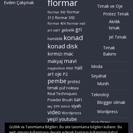
flormar
Evden Çalışmak
Tırnak ve Oje
flormar
flormar 300
Protez Tırnak
flormar 392
313
Akrilik
flormar 404
flormar nail
tırnak
gri
gebelik
art na01
konad
Jel Tırnak
hamilelik
konad disk
Tırnak
mac
kırmızı
Bakımı
mavi
makyaj
Moda
nail
mor
maybelline
art
oje
P2
Seyahat
pembe
protez
Münih
tırnak
püf noktası
Real Techniques
Teknoloji
sarı
Powder Brush
Blogger olmak
siyah
sim
saç
sivilce
video
Wordpress
Wordpress
yeşil
youtube
Yazı Dizisi
zoeva
Gizlilik ve Tanımlama Bilgileri: Bu site tanımlama bilgileri kullanır. Bu
web sitesini kullanmaya devam ederek bunların kullanımını kabul