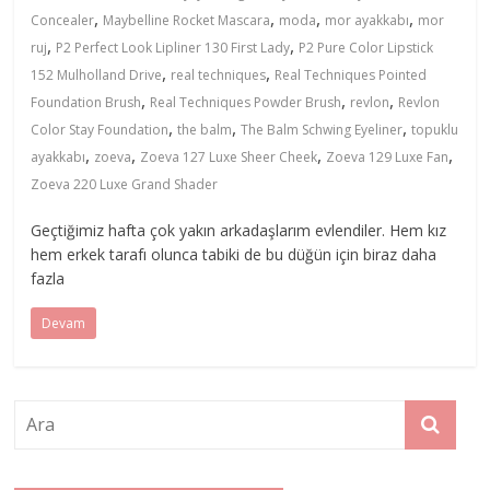
,
,
,
,
Concealer
Maybelline Rocket Mascara
moda
mor ayakkabı
mor
,
,
ruj
P2 Perfect Look Lipliner 130 First Lady
P2 Pure Color Lipstick
,
,
152 Mulholland Drive
real techniques
Real Techniques Pointed
,
,
,
Foundation Brush
Real Techniques Powder Brush
revlon
Revlon
,
,
,
Color Stay Foundation
the balm
The Balm Schwing Eyeliner
topuklu
,
,
,
,
ayakkabı
zoeva
Zoeva 127 Luxe Sheer Cheek
Zoeva 129 Luxe Fan
Zoeva 220 Luxe Grand Shader
Geçtiğimiz hafta çok yakın arkadaşlarım evlendiler. Hem kız
hem erkek tarafı olunca tabiki de bu düğün için biraz daha
fazla
Devam