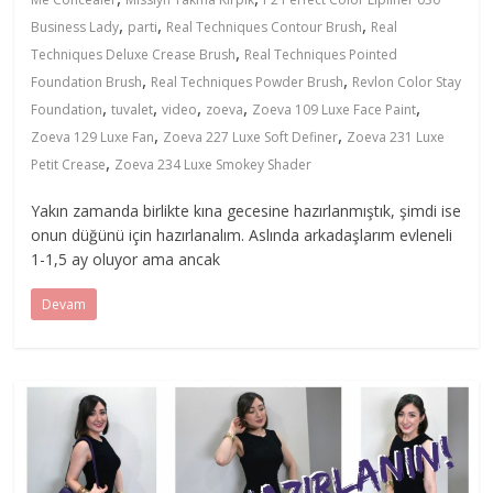
,
,
,
Business Lady
parti
Real Techniques Contour Brush
Real
,
Techniques Deluxe Crease Brush
Real Techniques Pointed
,
,
Foundation Brush
Real Techniques Powder Brush
Revlon Color Stay
,
,
,
,
,
Foundation
tuvalet
video
zoeva
Zoeva 109 Luxe Face Paint
,
,
Zoeva 129 Luxe Fan
Zoeva 227 Luxe Soft Definer
Zoeva 231 Luxe
,
Petit Crease
Zoeva 234 Luxe Smokey Shader
Yakın zamanda birlikte kına gecesine hazırlanmıştık, şimdi ise
onun düğünü için hazırlanalım. Aslında arkadaşlarım evleneli
1-1,5 ay oluyor ama ancak
Devam