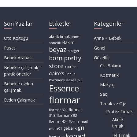
Son Yazılar
Etiketler
Kategoriler
akrilik tırnak
anne
Oto Koltuğu
Anne – Bebek
Bakım
annelik
Puset
Genel
beyaz
blogger
born pretty
Bebek Arabası
Güzellik
store
Cilt Bakımı
Bebekle çalışmak –
catrice
claire's
pratik öneriler
Ebelin
Kozmetik
Präzisions Make Up Ei
Bebekle evden
Makyaj
Essence
çalışmak
Saç
flormar
Evden Çalışmak
Tırnak ve Oje
flormar
flormar 300
Protez Tırnak
flormar 392
313
Akrilik
flormar 404
flormar nail
tırnak
gri
gebelik
art na01
konad
Jel Tırnak