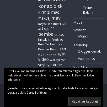
hamilelik
konad disk
Tırnak
mac
kırmızı
Bakımı
mavi
makyaj
Moda
nail
mor
maybelline
art
oje
P2
Seyahat
pembe
protez
Münih
tırnak
püf noktası
Real Techniques
Teknoloji
sarı
Powder Brush
Blogger olmak
siyah
sim
saç
sivilce
video
Wordpress
Wordpress
yeşil
youtube
Yazı Dizisi
zoeva
Gizlilik ve Tanımlama Bilgileri: Bu site tanımlama bilgileri kullanır. Bu
web sitesini kullanmaya devam ederek bunların kullanımını kabul
edersiniz.
Çerezlerin nasıl kontrol edileceği dahil, daha fazla bilgi edinmek için
Copyright © 2026
Gözde Okul
. All rights reserved. | Yayınlanan
buraya bakın:
Çerez Politikası
tüm içerik
Gözde Okul
'a aittir. Tüm hakları saklıdır. İzinsiz
kullanım halinde yasal işlem başlatılacaktır.