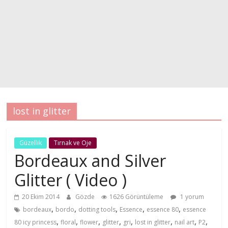
lost in glitter
Güzellik
Tırnak ve Oje
Bordeaux and Silver
Glitter ( Video )
20 Ekim 2014
Gözde
1626 Görüntüleme
1 yorum
,
,
,
,
,
bordeaux
bordo
dotting tools
Essence
essence 80
essence
,
,
,
,
,
,
,
,
80 icy princess
floral
flower
glitter
gri
lost in glitter
nail art
P2