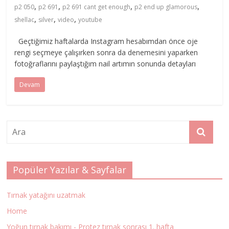
,
,
,
,
p2 050
p2 691
p2 691 cant get enough
p2 end up glamorous
,
,
,
shellac
silver
video
youtube
Geçtiğimiz haftalarda Instagram hesabımdan önce oje
rengi seçmeye çalışırken sonra da denemesini yaparken
fotoğraflarını paylaştığım nail artımın sonunda detayları
Devam
Popüler Yazılar & Sayfalar
Tırnak yatağını uzatmak
Home
Yoğun tırnak bakımı - Protez tırnak sonrası 1. hafta