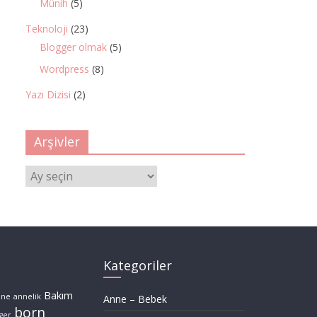
Münih
(5)
Teknoloji
(23)
Blogger olmak
(5)
Wordpress
(8)
Yazı Dizisi
(2)
Arşivler
Arşivler
Kategoriler
Bakım
nne
annelik
Anne – Bebek
born
ger