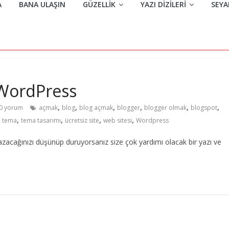
A
BANA ULAŞIN
GÜZELLIK
YAZI DIZILERI
SEYA
 WordPress
,
,
,
,
,
,
0 yorum
açmak
blog
blog açmak
blogger
blogger olmak
blogspot
,
,
,
,
,
tema
tema tasarımı
ücretsiz site
web sitesi
Wordpress
zacağınızı düşünüp duruyorsanız size çok yardımı olacak bir yazı ve