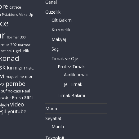
Genel
ore
catrice
Güzellik
n Präzisions Make Up
Cilt Bakımı
ce
Kozmetik
ar
flormar 300
Makyaj
ormar 392
flormar
Saç
gebelik
 art na01
konad
Tırnak ve Oje
sk
Protez Tırnak
mac
kırmızı
vi
Akrilik tırnak
mor
maybelline
pembe
P2
Jel Tırnak
püf noktası
Real
Tırnak Bakımı
sarı
owder Brush
video
siyah
Moda
şil
youtube
Seyahat
Münih
Teknoloji