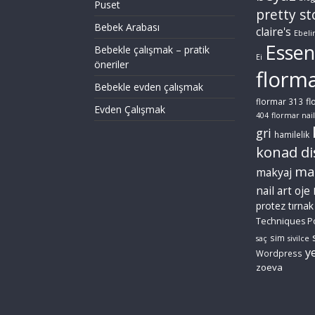
Puset
pretty st
Bebek Arabası
claire's
Ebeli
Essen
Bebekle çalışmak – pratik
Ei
öneriler
florm
Bebekle evden çalışmak
fl
flormar 313
Evden Çalışmak
404
flormar nail
gri
hamilelik
konad di
ma
makyaj
nail art
oje
protez tırnak
Techniques P
sim
saç
sivilce
ye
Wordpress
zoeva