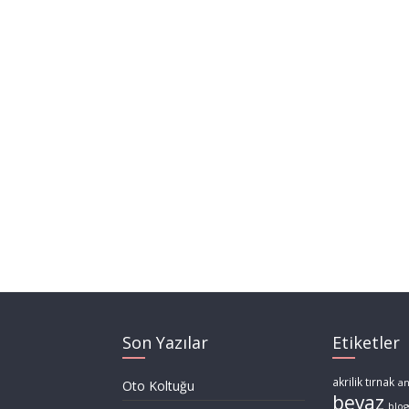
Son Yazılar
Etiketler
akrilik tırnak
a
Oto Koltuğu
beyaz
blog