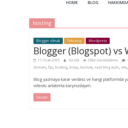
HOME
BLOG
HAKKIMD
hosting
Blogger olmak
Teknoloji
Wordpress
Blogger (Blogspot) vs
17 Ocak 2015
Gözde
2683 Görüntüleme
,
,
,
,
,
,
domain
ftp
hosting
kolay
kurmak
nasıl blog açılır
site
Blog yazmaya karar verdiniz ve hangi platformda ya
videolu anlatımla karşınızdayım.
Devam