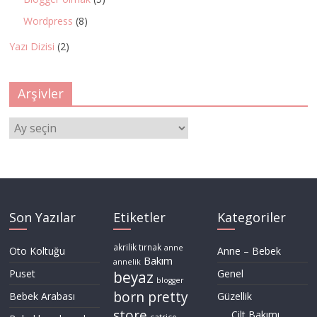
Wordpress
(8)
Yazı Dizisi
(2)
Arşivler
Arşivler
Son Yazılar
Etiketler
Kategoriler
akrilik tırnak
anne
Oto Koltuğu
Anne – Bebek
Bakım
annelik
Puset
Genel
beyaz
blogger
born pretty
Bebek Arabası
Güzellik
store
Cilt Bakımı