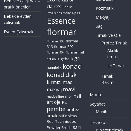
Bebekle çalışmak –
catrice
claire's
pratik öneriler
Ebelin
Kozmetik
Präzisions Make Up Ei
Bebekle evden
Makyaj
Essence
çalışmak
Saç
flormar
Evden Çalışmak
Tırnak ve Oje
flormar
flormar 300
Protez Tırnak
flormar 392
313
Akrilik
flormar 404
flormar nail
tırnak
gri
gebelik
art na01
konad
Jel Tırnak
hamilelik
konad disk
Tırnak
mac
kırmızı
Bakımı
mavi
makyaj
Moda
nail
mor
maybelline
art
oje
P2
Seyahat
pembe
protez
Münih
tırnak
püf noktası
Real Techniques
Teknoloji
sarı
Powder Brush
Blogger olmak