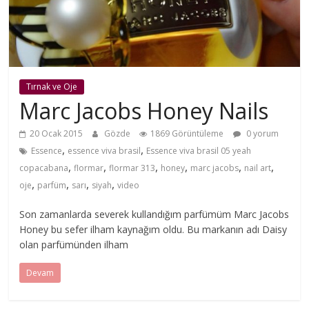
Tırnak ve Oje
Marc Jacobs Honey Nails
20 Ocak 2015
Gözde
1869 Görüntüleme
0 yorum
,
,
Essence
essence viva brasil
Essence viva brasil 05 yeah
,
,
,
,
,
,
copacabana
flormar
flormar 313
honey
marc jacobs
nail art
,
,
,
,
oje
parfüm
sarı
siyah
video
Son zamanlarda severek kullandığım parfümüm Marc Jacobs
Honey bu sefer ilham kaynağım oldu. Bu markanın adı Daisy
olan parfümünden ilham
Devam