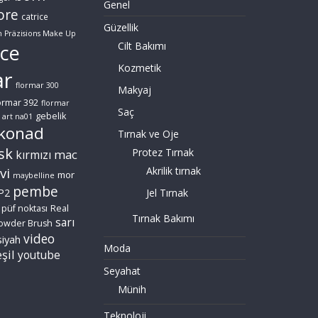
Genel
ore
catrice
Güzellik
n Präzisions Make Up
Cilt Bakımı
ce
Kozmetik
ar
flormar 300
Makyaj
ormar 392
flormar
Saç
gebelik
 art na01
konad
Tırnak ve Oje
sk
Protez Tırnak
mac
kırmızı
vi
Akrilik tırnak
mor
maybelline
pembe
P2
Jel Tırnak
püf noktası
Real
Tırnak Bakımı
sarı
owder Brush
video
siyah
Moda
şil
youtube
Seyahat
Münih
Teknoloji