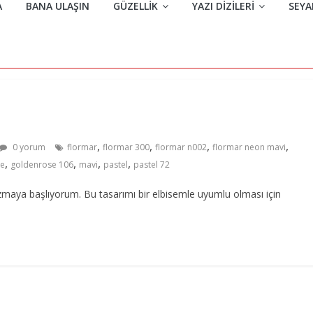
A
BANA ULAŞIN
GÜZELLIK
YAZI DIZILERI
SEYA
,
,
,
,
0 yorum
flormar
flormar 300
flormar n002
flormar neon mavi
,
,
,
,
se
goldenrose 106
mavi
pastel
pastel 72
azmaya başlıyorum. Bu tasarımı bir elbisemle uyumlu olması için