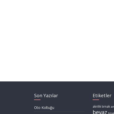
Son Yazılar
Etiketler
akrilik tırnak
a
Oto Koltuğu
beyaz
blog