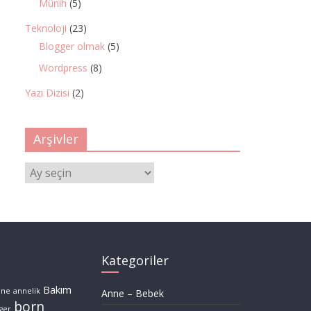
Münih
(5)
Teknoloji
(23)
Blogger olmak
(5)
Wordpress
(8)
Yazı Dizisi
(2)
Arşivler
Arşivler
Kategoriler
Bakım
nne
annelik
Anne – Bebek
born
ger