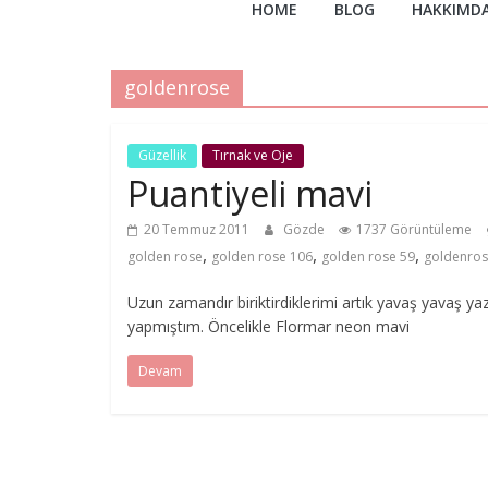
HOME
BLOG
HAKKIMD
goldenrose
Güzellik
Tırnak ve Oje
Puantiyeli mavi
20 Temmuz 2011
Gözde
1737 Görüntüleme
,
,
,
golden rose
golden rose 106
golden rose 59
goldenro
Uzun zamandır biriktirdiklerimi artık yavaş yavaş y
yapmıştım. Öncelikle Flormar neon mavi
Devam