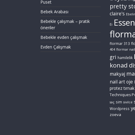
Puset
pretty st
Bebek Arabası
claire's
Ebeli
Essen
Bebekle çalışmak – pratik
Ei
öneriler
florm
Bebekle evden çalışmak
fl
flormar 313
Evden Çalışmak
404
flormar nail
gri
hamilelik
konad di
ma
makyaj
nail art
oje
protez tırnak
Techniques P
sim
saç
sivilce
ye
Wordpress
zoeva