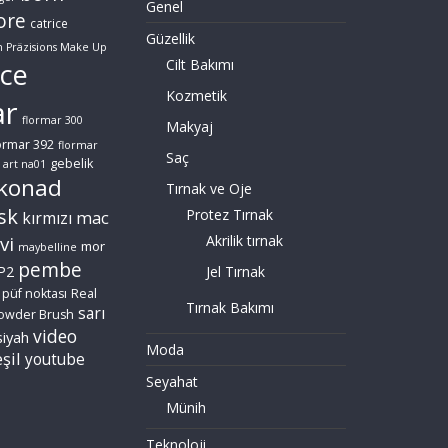
Genel
ore
catrice
Güzellik
n Präzisions Make Up
Cilt Bakımı
ce
Kozmetik
ar
flormar 300
Makyaj
ormar 392
flormar
Saç
gebelik
 art na01
konad
Tırnak ve Oje
sk
Protez Tırnak
mac
kırmızı
vi
Akrilik tırnak
mor
maybelline
pembe
P2
Jel Tırnak
püf noktası
Real
Tırnak Bakımı
sarı
owder Brush
video
siyah
Moda
şil
youtube
Seyahat
Münih
Teknoloji