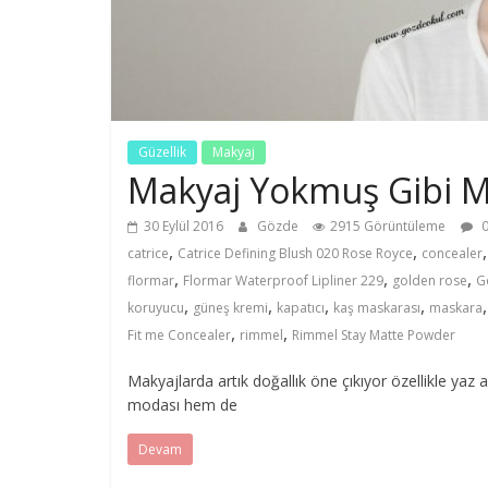
Güzellik
Makyaj
Makyaj Yokmuş Gibi 
30 Eylül 2016
Gözde
2915 Görüntüleme
0
,
,
catrice
Catrice Defining Blush 020 Rose Royce
concealer
,
,
,
flormar
Flormar Waterproof Lipliner 229
golden rose
G
,
,
,
,
koruyucu
güneş kremi
kapatıcı
kaş maskarası
maskara
,
,
Fit me Concealer
rimmel
Rimmel Stay Matte Powder
Makyajlarda artık doğallık öne çıkıyor özellikle yaz 
modası hem de
Devam