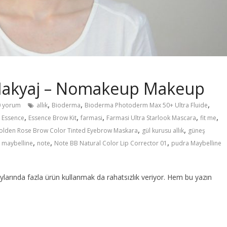
Makyaj – Nomakeup Makeup
,
,
,
 yorum
allık
Bioderma
Bioderma Photoderm Max 50+ Ultra Fluide
,
,
,
,
,
,
Essence
Essence Brow Kit
farmasi
Farmasi Ultra Starlook Mascara
fit me
,
,
olden Rose Brow Color Tinted Eyebrow Maskara
gül kurusu allık
güneş
,
,
,
,
maybelline
note
Note BB Natural Color Lip Corrector 01
pudra Maybelline
aylarında fazla ürün kullanmak da rahatsızlık veriyor. Hem bu yazın