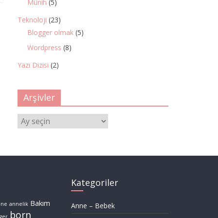
Münih
(5)
Teknoloji
(23)
Blogger olmak
(5)
Wordpress
(8)
Yazı Dizisi
(2)
Arşivler
Arşivler
Kategoriler
Bakım
nne
annelik
Anne – Bebek
born
ger