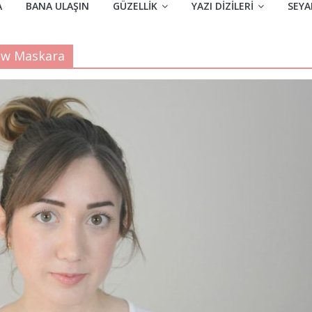
A
BANA ULAŞIN
GÜZELLIK
YAZI DIZILERI
SEYA
ow Maskara