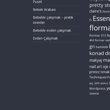
Puset
pretty st
Bebek Arabası
claire's
Ebeli
Essen
Bebekle çalışmak – pratik
Ei
öneriler
florm
Bebekle evden çalışmak
fl
flormar 313
Evden Çalışmak
404
flormar nail
gri
hamilelik
konad di
ma
makyaj
nail art
oje
protez tırnak
Techniques P
sim
saç
sivilce
ye
Wordpress
zoeva