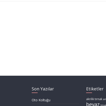
Son Yazılar
Etiketler
akrilik tırnak
a
Oto Koltuğu
beyaz
blog