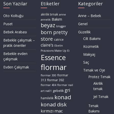
Son Yazılar
Etiketler
Kategoriler
akrilik tırnak
anne
Oto Koltuğu
Anne – Bebek
Bakım
annelik
Puset
Genel
beyaz
blogger
born pretty
Bebek Arabası
Güzellik
store
Cilt Bakımı
Bebekle çalışmak –
catrice
claire's
pratik öneriler
Ebelin
Kozmetik
Präzisions Make Up Ei
Bebekle evden
Makyaj
Essence
çalışmak
Saç
flormar
Evden Çalışmak
Tırnak ve Oje
flormar
flormar 300
Protez Tırnak
flormar 392
313
Akrilik
flormar 404
flormar nail
tırnak
gri
gebelik
art na01
konad
Jel Tırnak
hamilelik
konad disk
Tırnak
mac
kırmızı
Bakımı