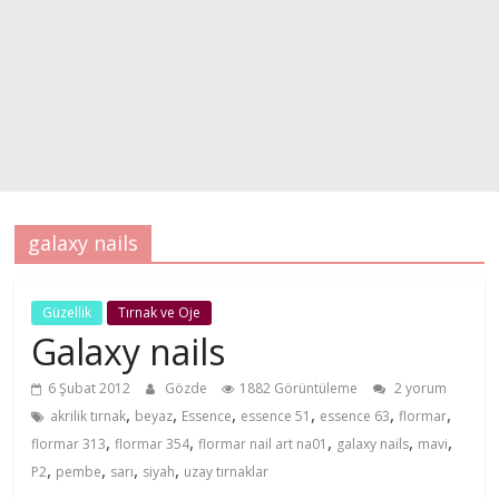
galaxy nails
Güzellik
Tırnak ve Oje
Galaxy nails
6 Şubat 2012
Gözde
1882 Görüntüleme
2 yorum
,
,
,
,
,
,
akrilik tırnak
beyaz
Essence
essence 51
essence 63
flormar
,
,
,
,
,
flormar 313
flormar 354
flormar nail art na01
galaxy nails
mavi
,
,
,
,
P2
pembe
sarı
siyah
uzay tırnaklar