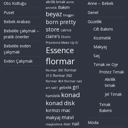
akrilik tırnak
anne
Oto Koltuğu
Anne – Bebek
Bakım
annelik
Puset
Genel
beyaz
blogger
born pretty
Bebek Arabası
Güzellik
store
Cilt Bakımı
Bebekle çalışmak –
catrice
claire's
pratik öneriler
Ebelin
Kozmetik
Präzisions Make Up Ei
Bebekle evden
Makyaj
Essence
çalışmak
Saç
flormar
Evden Çalışmak
Tırnak ve Oje
flormar
flormar 300
Protez Tırnak
flormar 392
313
Akrilik
flormar 404
flormar nail
tırnak
gri
gebelik
art na01
konad
Jel Tırnak
hamilelik
konad disk
Tırnak
mac
kırmızı
Bakımı
mavi
makyaj
Moda
nail
mor
maybelline