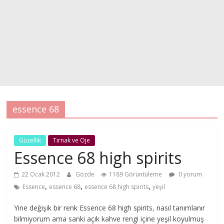
essence 68
Güzellik
Tırnak ve Oje
Essence 68 high spirits
22 Ocak 2012
Gözde
1189 Görüntüleme
0 yorum
,
,
,
Essence
essence 68
essence 68 high spirits
yeşil
Yine değişik bir renk Essence 68 high spirits, nasıl tanımlanır
bilmiyorum ama sanki açık kahve rengi içine yeşil koyulmuş