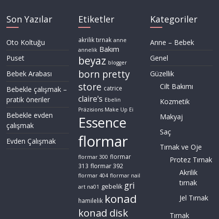
Son Yazılar
Etiketler
Kategoriler
akrilik tırnak
anne
Oto Koltuğu
Anne – Bebek
Bakım
annelik
Puset
Genel
beyaz
blogger
born pretty
Bebek Arabası
Güzellik
store
Cilt Bakımı
Bebekle çalışmak –
catrice
claire's
pratik öneriler
Ebelin
Kozmetik
Präzisions Make Up Ei
Bebekle evden
Makyaj
Essence
çalışmak
Saç
flormar
Evden Çalışmak
Tırnak ve Oje
flormar
flormar 300
Protez Tırnak
flormar 392
313
Akrilik
flormar 404
flormar nail
tırnak
gri
gebelik
art na01
konad
Jel Tırnak
hamilelik
konad disk
Tırnak