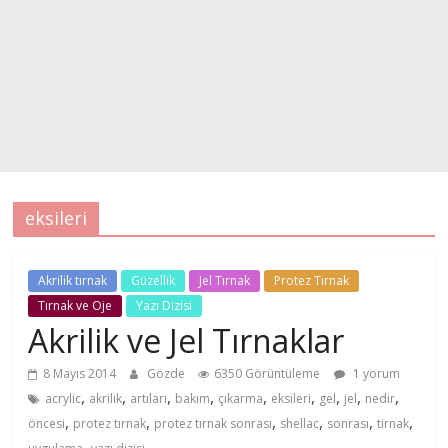
eksileri
Akrilik tırnak
Güzellik
Jel Tırnak
Protez Tırnak
Tırnak ve Oje
Yazı Dizisi
Akrilik ve Jel Tırnaklar
8 Mayıs 2014
Gözde
6350 Görüntüleme
1 yorum
,
,
,
,
,
,
,
,
,
acrylic
akrilik
artıları
bakım
çıkarma
eksileri
gel
jel
nedir
,
,
,
,
,
,
öncesi
protez tırnak
protez tırnak sonrası
shellac
sonrası
tirnak
,