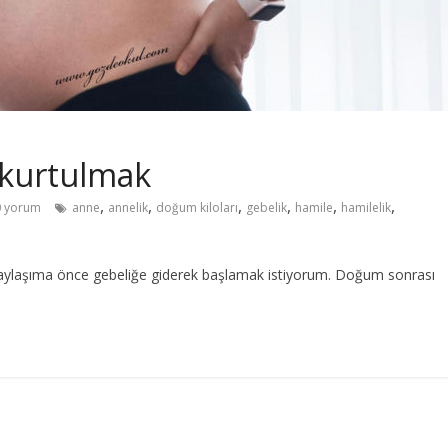
n kurtulmak
,
,
,
,
,
,
 yorum
anne
annelik
doğum kiloları
gebelik
hamile
hamilelik
paylaşıma önce gebeliğe giderek başlamak istiyorum. Doğum sonrası