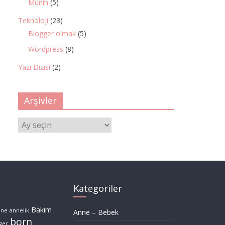
Münih
(5)
Teknoloji
(23)
Blogger olmak
(5)
Wordpress
(8)
Yazı Dizisi
(2)
Arşivler
Arşivler
Kategoriler
Bakım
nne
annelik
Anne – Bebek
born
ger