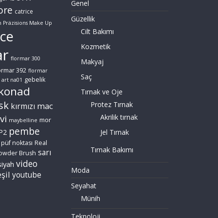
Genel
ore
catrice
Güzellik
n Präzisions Make Up
Cilt Bakımı
ce
Kozmetik
ar
flormar 300
Makyaj
ormar 392
flormar
Saç
gebelik
 art na01
konad
Tırnak ve Oje
sk
Protez Tırnak
mac
kırmızı
vi
Akrilik tırnak
mor
maybelline
pembe
P2
Jel Tırnak
püf noktası
Real
Tırnak Bakımı
sarı
owder Brush
video
siyah
Moda
şil
youtube
Seyahat
Münih
Teknoloji