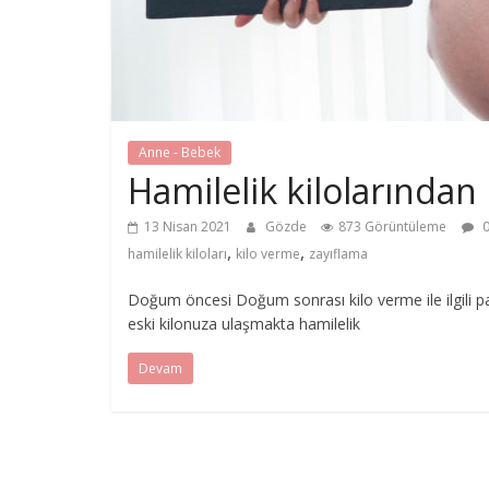
Anne - Bebek
Hamilelik kilolarında
13 Nisan 2021
Gözde
873 Görüntüleme
0
,
,
hamilelik kiloları
kilo verme
zayıflama
Doğum öncesi Doğum sonrası kilo verme ile ilgili 
eski kilonuza ulaşmakta hamilelik
Devam