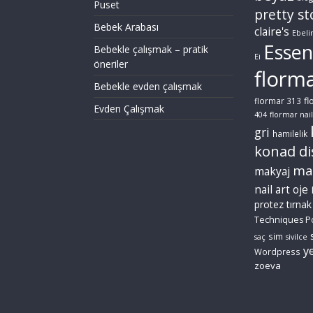
Puset
pretty st
Bebek Arabası
claire's
Ebeli
Essen
Bebekle çalışmak – pratik
Ei
öneriler
florm
Bebekle evden çalışmak
fl
flormar 313
Evden Çalışmak
404
flormar nail
gri
hamilelik
konad di
ma
makyaj
nail art
oje
protez tırnak
Techniques P
sim
saç
sivilce
ye
Wordpress
zoeva