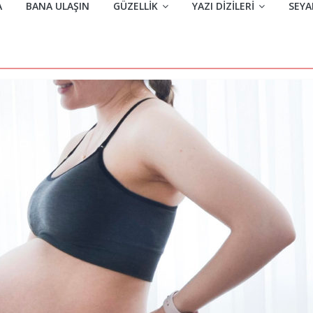
A
BANA ULAŞIN
GÜZELLIK
YAZI DIZILERI
SEYA