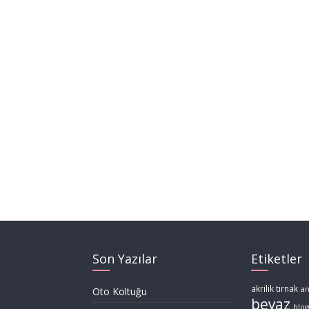
Son Yazılar
Etiketler
akrilik tırnak
a
Oto Koltuğu
beyaz
blog