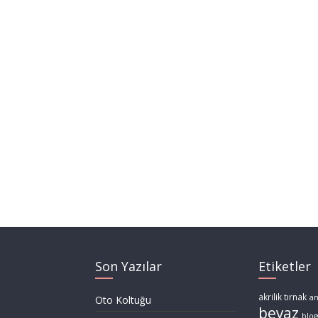
Son Yazılar
Etiketler
akrilik tırnak
a
Oto Koltuğu
beyaz
blog