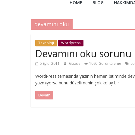
HOME
BLOG
HAKKIMD
devamını oku
Teknoloji
Wordpress
Devamını oku sorunu
5 Eylül 2011
Gözde
1095 Görüntüleme
co
WordPress temasında yazının hemen bitiminde dev
yazmıyorsa bunu düzeltmenin çok kolay bir
Devam