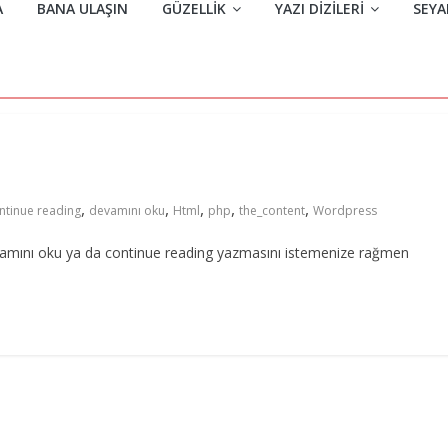
A
BANA ULAŞIN
GÜZELLIK
YAZI DIZILERI
SEYA
,
,
,
,
,
ntinue reading
devamını oku
Html
php
the_content
Wordpress
amını oku ya da continue reading yazmasını istemenize rağmen