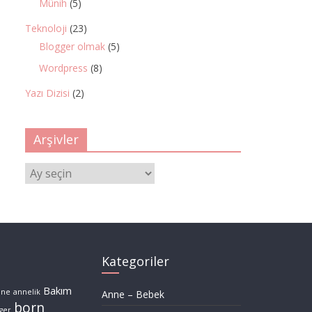
Münih
(5)
Teknoloji
(23)
Blogger olmak
(5)
Wordpress
(8)
Yazı Dizisi
(2)
Arşivler
Arşivler
Kategoriler
Bakım
nne
annelik
Anne – Bebek
born
ger