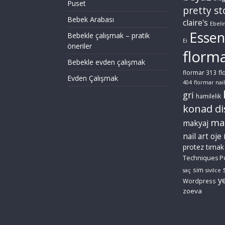
Puset
pretty st
Bebek Arabası
claire's
Ebeli
Essen
Bebekle çalışmak – pratik
Ei
öneriler
florm
Bebekle evden çalışmak
fl
flormar 313
Evden Çalışmak
404
flormar nail
gri
hamilelik
konad di
ma
makyaj
nail art
oje
protez tırnak
Techniques P
sim
saç
sivilce
ye
Wordpress
zoeva