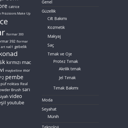
Genel
ore
catrice
Güzellik
n Präzisions Make Up
Cilt Bakımı
ce
Kozmetik
ar
flormar 300
Makyaj
ormar 392
flormar
Saç
gebelik
 art na01
konad
Tırnak ve Oje
sk
Protez Tırnak
mac
kırmızı
vi
Akrilik tırnak
mor
maybelline
pembe
P2
Jel Tırnak
püf noktası
Real
Tırnak Bakımı
sarı
owder Brush
video
siyah
Moda
şil
youtube
Seyahat
Münih
Teknoloji