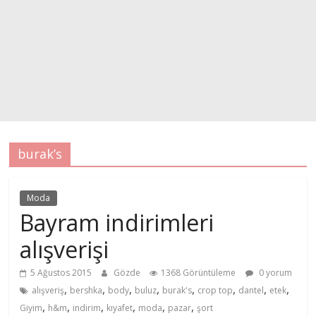
burak’s
Moda
Bayram indirimleri
alışverişi
5 Ağustos 2015
Gözde
1368 Görüntüleme
0 yorum
,
,
,
,
,
,
,
,
alışveriş
bershka
body
buluz
burak's
crop top
dantel
etek
,
,
,
,
,
,
Giyim
h&m
indirim
kıyafet
moda
pazar
şort