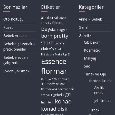
Son Yazılar
Etiketler
Kategoriler
akrilik tırnak
anne
Oto Koltuğu
Anne – Bebek
Bakım
annelik
Puset
Genel
beyaz
blogger
born pretty
Bebek Arabası
Güzellik
store
Cilt Bakımı
Bebekle çalışmak –
catrice
claire's
pratik öneriler
Ebelin
Kozmetik
Präzisions Make Up Ei
Bebekle evden
Makyaj
Essence
çalışmak
Saç
flormar
Evden Çalışmak
Tırnak ve Oje
flormar
flormar 300
Protez Tırnak
flormar 392
313
Akrilik
flormar 404
flormar nail
tırnak
gri
gebelik
art na01
konad
Jel Tırnak
hamilelik
konad disk
Tırnak