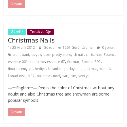
Devam
Güzellik
Tırnak ve Oje
Christmas Nails
25 Aralık 2012
Gözde
1267 Görüntüleme
0 yorum
,
,
,
,
,
,
,
altın
bant
beyaz
born pretty store
ch nail
christmas
Essence
,
,
,
,
essence 001 stamp me
essence 67
flormar
flormar 392
,
,
,
,
,
,
flourescent
gri
hediye
karanlıkta parlayan oje
kırmızı
konad
,
,
,
,
,
,
konad disk
M37
nail tape
noel
sarı
sim
yeni yıl
—::*English*::— Red is the color of Christmas without any
doubt and also Christmas tree and snowman are some
popular symbols
Devam