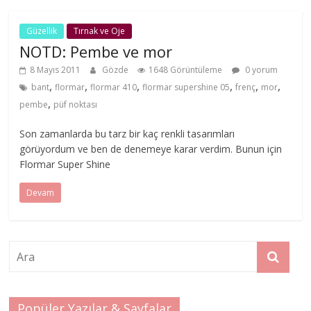
Güzellik
Tırnak ve Oje
NOTD: Pembe ve mor
8 Mayıs 2011
Gözde
1648 Görüntüleme
0 yorum
,
,
,
,
,
,
bant
flormar
flormar 410
flormar supershine 05
frenç
mor
,
pembe
püf noktası
Son zamanlarda bu tarz bir kaç renkli tasarımları
görüyordum ve ben de denemeye karar verdim. Bunun için
Flormar Super Shine
Devam
Popüler Yazılar & Sayfalar