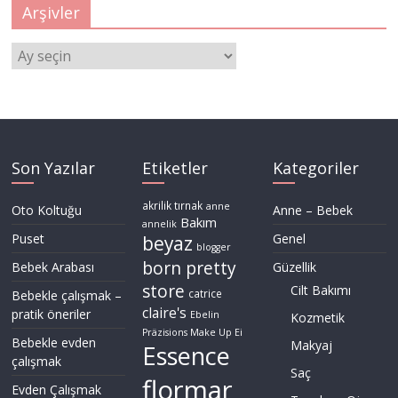
Arşivler
Arşivler
Son Yazılar
Etiketler
Kategoriler
akrilik tırnak
anne
Oto Koltuğu
Anne – Bebek
Bakım
annelik
Puset
Genel
beyaz
blogger
born pretty
Bebek Arabası
Güzellik
store
Cilt Bakımı
Bebekle çalışmak –
catrice
claire's
pratik öneriler
Ebelin
Kozmetik
Präzisions Make Up Ei
Bebekle evden
Makyaj
Essence
çalışmak
Saç
flormar
Evden Çalışmak