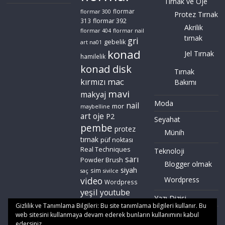
Tırnak ve Oje
flormar
flormar 300
Protez Tırnak
flormar 392
313
Akrilik
flormar 404
flormar nail
tırnak
gri
gebelik
art na01
konad
Jel Tırnak
hamilelik
konad disk
Tırnak
mac
kırmızı
Bakımı
mavi
makyaj
Moda
nail
mor
maybelline
art
oje
P2
Seyahat
pembe
protez
Münih
tırnak
püf noktası
Real Techniques
Teknoloji
sarı
Powder Brush
Blogger olmak
siyah
sim
saç
sivilce
video
Wordpress
Wordpress
yeşil
youtube
Yazı Dizisi
zoeva
Gizlilik ve Tanımlama Bilgileri: Bu site tanımlama bilgileri kullanır. Bu
web sitesini kullanmaya devam ederek bunların kullanımını kabul
edersiniz.