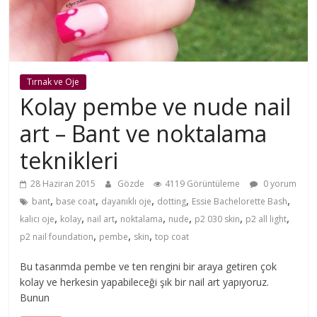
Tırnak ve Oje
Kolay pembe ve nude nail
art – Bant ve noktalama
teknikleri
28 Haziran 2015
Gözde
4119 Görüntüleme
0 yorum
,
,
,
,
,
bant
base coat
dayanıklı oje
dotting
Essie Bachelorette Bash
,
,
,
,
,
,
,
kalıcı oje
kolay
nail art
noktalama
nude
p2 030 skin
p2 all light
,
,
,
p2 nail foundation
pembe
skin
top coat
Bu tasarımda pembe ve ten rengini bir araya getiren çok
kolay ve herkesin yapabileceği şık bir nail art yapıyoruz.
Bunun