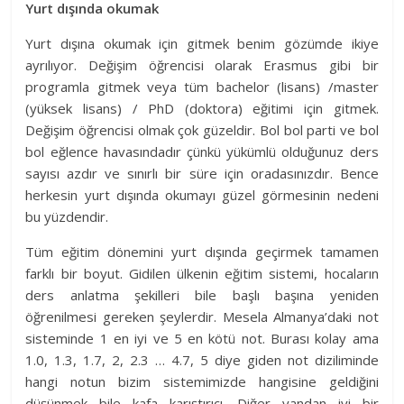
Yurt dışında okumak
Yurt dışına okumak için gitmek benim gözümde ikiye
ayrılıyor. Değişim öğrencisi olarak Erasmus gibi bir
programla gitmek veya tüm bachelor (lisans) /master
(yüksek lisans) / PhD (doktora) eğitimi için gitmek.
Değişim öğrencisi olmak çok güzeldir. Bol bol parti ve bol
bol eğlence havasındadır çünkü yükümlü olduğunuz ders
sayısı azdır ve sınırlı bir süre için oradasınızdır. Bence
herkesin yurt dışında okumayı güzel görmesinin nedeni
bu yüzdendir.
Tüm eğitim dönemini yurt dışında geçirmek tamamen
farklı bir boyut. Gidilen ülkenin eğitim sistemi, hocaların
ders anlatma şekilleri bile başlı başına yeniden
öğrenilmesi gereken şeylerdir. Mesela Almanya’daki not
sisteminde 1 en iyi ve 5 en kötü not. Burası kolay ama
1.0, 1.3, 1.7, 2, 2.3 … 4.7, 5 diye giden not diziliminde
hangi notun bizim sistemimizde hangisine geldiğini
düşünmek bile kafa karıştırıcı. Diğer yandan iyi bir