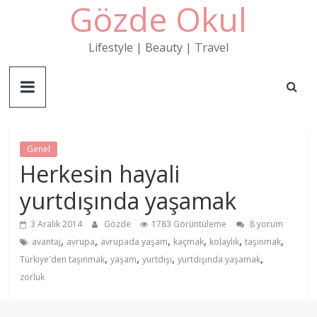
Gözde Okul
Skip
to
content
Lifestyle | Beauty | Travel
Genel
Herkesin hayali
yurtdışında yaşamak
3 Aralık 2014
Gözde
1783 Görüntüleme
8 yorum
,
,
,
,
,
,
avantaj
avrupa
avrupada yaşam
kaçmak
kolaylık
taşınmak
,
,
,
,
Türkiye'den taşınmak
yaşam
yurtdışı
yurtdışında yaşamak
zorluk