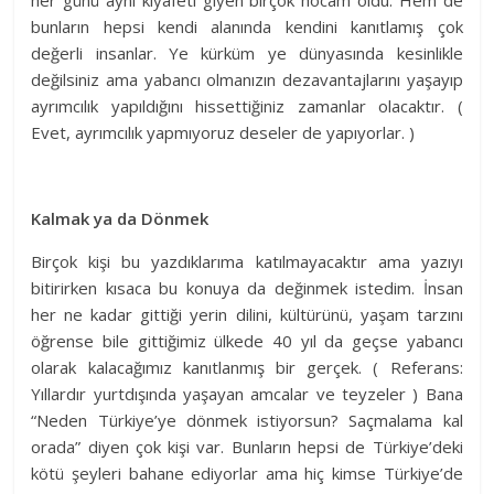
her günü aynı kıyafeti giyen birçok hocam oldu. Hem de
bunların hepsi kendi alanında kendini kanıtlamış çok
değerli insanlar. Ye kürküm ye dünyasında kesinlikle
değilsiniz ama yabancı olmanızın dezavantajlarını yaşayıp
ayrımcılık yapıldığını hissettiğiniz zamanlar olacaktır. (
Evet, ayrımcılık yapmıyoruz deseler de yapıyorlar. )
Kalmak ya da Dönmek
Birçok kişi bu yazdıklarıma katılmayacaktır ama yazıyı
bitirirken kısaca bu konuya da değinmek istedim. İnsan
her ne kadar gittiği yerin dilini, kültürünü, yaşam tarzını
öğrense bile gittiğimiz ülkede 40 yıl da geçse yabancı
olarak kalacağımız kanıtlanmış bir gerçek. ( Referans:
Yıllardır yurtdışında yaşayan amcalar ve teyzeler ) Bana
“Neden Türkiye’ye dönmek istiyorsun? Saçmalama kal
orada” diyen çok kişi var. Bunların hepsi de Türkiye’deki
kötü şeyleri bahane ediyorlar ama hiç kimse Türkiye’de