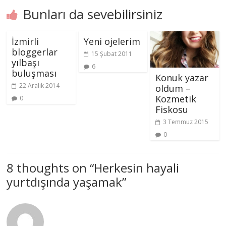
Bunları da sevebilirsiniz
İzmirli
Yeni ojelerim
bloggerlar
15 Şubat 2011
yılbaşı
6
buluşması
Konuk yazar
22 Aralık 2014
oldum –
Kozmetik
0
Fiskosu
3 Temmuz 2015
0
8 thoughts on “
Herkesin hayali
yurtdışında yaşamak
”