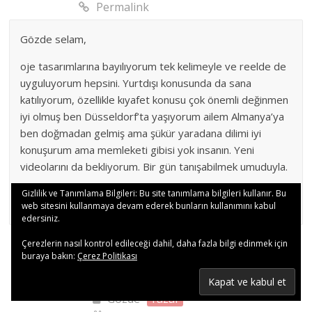
Permalink
Gözde selam,
oje tasarımlarına bayılıyorum tek kelimeyle ve reelde de
uyguluyorum hepsini. Yurtdışı konusunda da sana
katılıyorum, özellikle kıyafet konusu çok önemli değinmen
iyi olmuş ben Düsseldorf’ta yaşıyorum ailem Almanya’ya
ben doğmadan gelmiş ama şükür yaradana dilimi iyi
konuşurum ama memleketi gibisi yok insanın. Yeni
videolarını da bekliyorum. Bir gün tanışabilmek umuduyla.
Gizlilik ve Tanımlama Bilgileri: Bu site tanımlama bilgileri kullanır. Bu
Yükleniyor...
web sitesini kullanmaya devam ederek bunların kullanımını kabul
Yanıtla
edersiniz.
Çerezlerin nasıl kontrol edileceği dahil, daha fazla bilgi edinmek için
buraya bakın:
Çerez Politikası
Gözde
Yazar