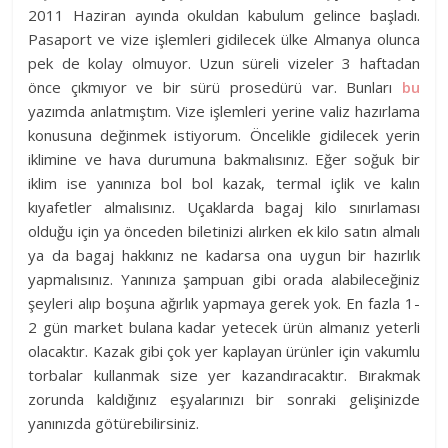
2011 Haziran ayında okuldan kabulum gelince başladı.
Pasaport ve vize işlemleri gidilecek ülke Almanya olunca
pek de kolay olmuyor. Uzun süreli vizeler 3 haftadan
önce çıkmıyor ve bir sürü prosedürü var.
Bunları
bu
yazımda anlatmıştım. Vize işlemleri yerine valiz hazırlama
konusuna değinmek istiyorum. Öncelikle gidilecek yerin
iklimine ve hava durumuna bakmalısınız. Eğer soğuk bir
iklim ise yanınıza bol bol kazak, termal içlik ve kalın
kıyafetler almalısınız. Uçaklarda bagaj kilo sınırlaması
olduğu için ya önceden biletinizi alırken ek kilo satın almalı
ya da bagaj hakkınız ne kadarsa ona uygun bir hazırlık
yapmalısınız. Yanınıza şampuan gibi orada alabileceğiniz
şeyleri alıp boşuna ağırlık yapmaya gerek yok. En fazla 1-
2 gün market bulana kadar yetecek ürün almanız yeterli
olacaktır. Kazak gibi çok yer kaplayan ürünler için vakumlu
torbalar kullanmak size yer kazandıracaktır. Bırakmak
zorunda kaldığınız eşyalarınızı bir sonraki gelişinizde
yanınızda götürebilirsiniz.