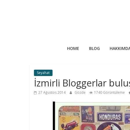
Skip
to
content
HOME
BLOG
HAKKIMD
Seyahat
İzmirli Bloggerlar bul
27 Ağustos 2014
Gözde
1740 Görüntüleme