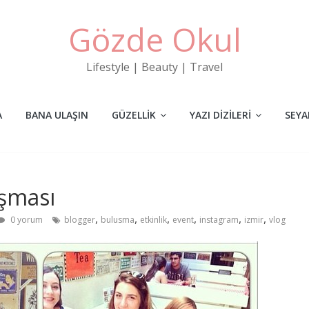
Gözde Okul
Lifestyle | Beauty | Travel
A
BANA ULAŞIN
GÜZELLIK
YAZI DIZILERI
SEYA
uşması
,
,
,
,
,
,
0 yorum
blogger
bulusma
etkinlik
event
instagram
izmir
vlog