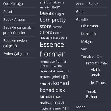
akrilik tırnak
anne
Oto Koltuğu
Anne – Bebek
Bakım
annelik
Puset
Genel
beyaz
blogger
born pretty
Bebek Arabası
Güzellik
store
Cilt Bakımı
Bebekle çalışmak –
catrice
claire's
pratik öneriler
Ebelin
Kozmetik
Präzisions Make Up Ei
Bebekle evden
Makyaj
Essence
çalışmak
Saç
flormar
Evden Çalışmak
Tırnak ve Oje
flormar
flormar 300
Protez Tırnak
flormar 392
313
Akrilik
flormar 404
flormar nail
tırnak
gri
gebelik
art na01
konad
Jel Tırnak
hamilelik
konad disk
Tırnak
mac
kırmızı
Bakımı
mavi
makyaj
Moda
nail
mor
maybelline