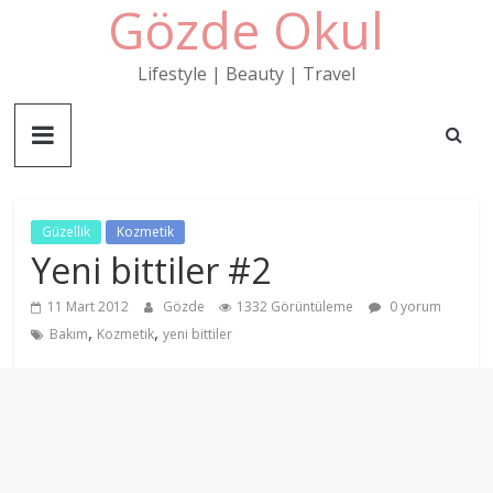
Gözde Okul
Skip
to
content
Lifestyle | Beauty | Travel
Güzellik
Kozmetik
Yeni bittiler #2
11 Mart 2012
Gözde
1332 Görüntüleme
0 yorum
,
,
Bakım
Kozmetik
yeni bittiler