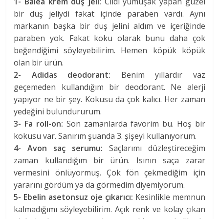
1- Balea krem duş jeli:
Cildi yumuşak yapan güzel
bir duş jeliydi fakat içinde paraben vardı. Aynı
markanın başka bir duş jelini aldım ve içeriğinde
paraben yok. Fakat koku olarak bunu daha çok
beğendiğimi söyleyebilirim. Hemen köpük köpük
olan bir ürün.
2- Adidas deodorant:
Benim yıllardır vaz
geçemeden kullandığım bir deodorant. Ne alerji
yapıyor ne bir şey. Kokusu da çok kalıcı. Her zaman
yedeğini bulundururum.
3- Fa roll-on:
Son zamanlarda favorim bu. Hoş bir
kokusu var. Sanırım şuanda 3. şişeyi kullanıyorum.
4- Avon saç serumu:
Saçlarımı düzleştireceğim
zaman kullandığım bir ürün. Isının saça zarar
vermesini önlüyormuş. Çok fön çekmediğim için
yararını gördüm ya da görmedim diyemiyorum.
5- Ebelin asetonsuz oje çıkarıcı:
Kesinlikle memnun
kalmadığımı söyleyebilirim. Açık renk ve kolay çıkan