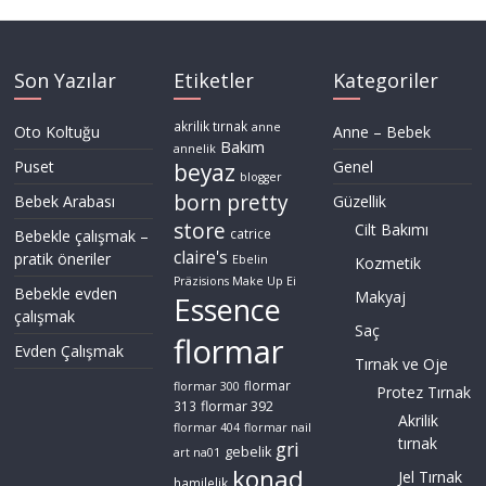
Son Yazılar
Etiketler
Kategoriler
akrilik tırnak
anne
Oto Koltuğu
Anne – Bebek
Bakım
annelik
Puset
Genel
beyaz
blogger
born pretty
Bebek Arabası
Güzellik
store
Cilt Bakımı
Bebekle çalışmak –
catrice
claire's
pratik öneriler
Ebelin
Kozmetik
Präzisions Make Up Ei
Bebekle evden
Makyaj
Essence
çalışmak
Saç
flormar
Evden Çalışmak
Tırnak ve Oje
flormar
flormar 300
Protez Tırnak
flormar 392
313
Akrilik
flormar 404
flormar nail
tırnak
gri
gebelik
art na01
konad
Jel Tırnak
hamilelik