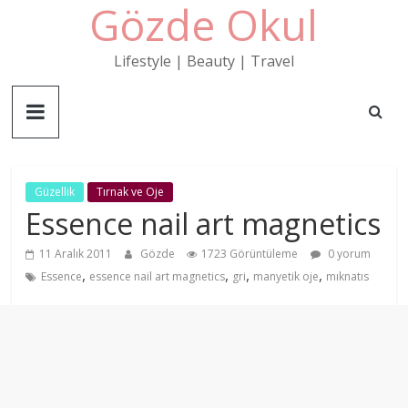
Gözde Okul
Skip
to
content
Lifestyle | Beauty | Travel
Güzellik
Tırnak ve Oje
Essence nail art magnetics
11 Aralık 2011
Gözde
1723 Görüntüleme
0 yorum
,
,
,
,
Essence
essence nail art magnetics
gri
manyetik oje
mıknatıs