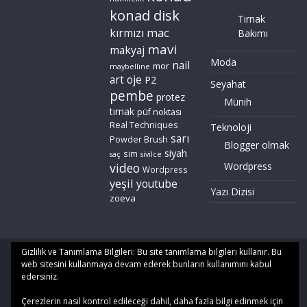
konad disk
Tırnak
mac
kırmızı
Bakımı
mavi
makyaj
Moda
nail
mor
maybelline
art
oje
P2
Seyahat
pembe
protez
Münih
tırnak
püf noktası
Real Techniques
Teknoloji
sarı
Powder Brush
Blogger olmak
siyah
sim
saç
sivilce
video
Wordpress
Wordpress
yeşil
youtube
Yazı Dizisi
zoeva
Gizlilik ve Tanımlama Bilgileri: Bu site tanımlama bilgileri kullanır. Bu
Copyright © 2026
Gözde Okul
. All rights reserved. | Yayınlanan
web sitesini kullanmaya devam ederek bunların kullanımını kabul
tüm içerik
Gözde Okul
'a aittir. Tüm hakları saklıdır. İzinsiz
edersiniz.
kullanım halinde yasal işlem başlatılacaktır.
Çerezlerin nasıl kontrol edileceği dahil, daha fazla bilgi edinmek için