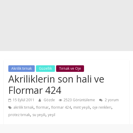
Akrilik tırnak
Güzellik
Tırnak ve Oje
Akriliklerin son hali ve
Flormar 424
15 Eylül 2011
Gözde
2523 Görüntüleme
2 yorum
,
,
,
,
,
akrilik tırnak
flormar
flormar 424
mint yeşili
oje renkleri
,
,
protez tırnak
su yeşili
yeşil