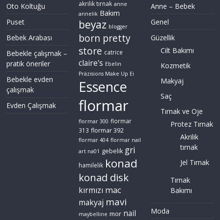
akrilik tırnak
anne
Oto Koltuğu
Anne – Bebek
Bakım
annelik
Puset
Genel
beyaz
blogger
born pretty
Bebek Arabası
Güzellik
store
Cilt Bakımı
Bebekle çalışmak –
catrice
claire's
pratik öneriler
Ebelin
Kozmetik
Präzisions Make Up Ei
Bebekle evden
Makyaj
Essence
çalışmak
Saç
flormar
Evden Çalışmak
Tırnak ve Oje
flormar
flormar 300
Protez Tırnak
flormar 392
313
Akrilik
flormar 404
flormar nail
tırnak
gri
gebelik
art na01
konad
Jel Tırnak
hamilelik
konad disk
Tırnak
mac
kırmızı
Bakımı
mavi
makyaj
Moda
nail
mor
maybelline