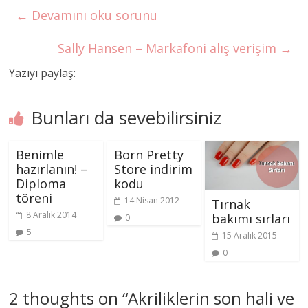
←
Devamını oku sorunu
Sally Hansen – Markafoni alış verişim
→
Yazıyı paylaş:
Bunları da sevebilirsiniz
Benimle
Born Pretty
hazırlanın! –
Store indirim
Diploma
kodu
töreni
14 Nisan 2012
Tırnak
8 Aralık 2014
bakımı sırları
0
5
15 Aralık 2015
0
2 thoughts on “
Akriliklerin son hali ve