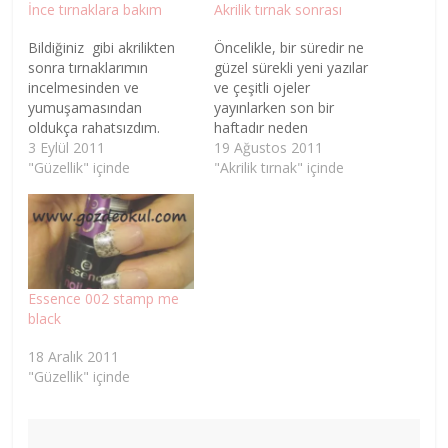
İnce tırnaklara bakım
Akrilik tırnak sonrası
Bildiğiniz gibi akrilikten
Öncelikle, bir süredir ne
sonra tırnaklarımın
güzel sürekli yeni yazılar
incelmesinden ve
ve çeşitli ojeler
yumuşamasından
yayınlarken son bir
oldukça rahatsızdım.
haftadır neden
Daha önceden alıp 1 - 2
3 Eylül 2011
yayınlamadığıma açıklık
19 Ağustos 2011
kere kullandığım ve tırnak
"Güzellik" içinde
getirmek istiyorum. Son
"Akrilik tırnak" içinde
sertleştiren Flormar nail
1,5 aydır akrilik
therapy nail hardener
tırnaklarımın bakımına
(tırnak sertleştirici)
gitmiyordum çünkü artık
kullanarak tırnaklarımı
çıkartmak istiyordum.
sertleştirmek istedim.
Akrilik sonrası tırnakların
Aslında kullanma
inceldiğini bir çok yerde
Essence 002 stamp me
talimatlarında her gün ek
okudum. Hem uzun
black
bir kat sürün falan diyor
tırnaklarıma veda etmek
ama ben üzerine renkli
istemediğim için hem de
18 Aralık 2011
oje sürdüğüm için…
incelmiş tırnakların…
"Güzellik" içinde