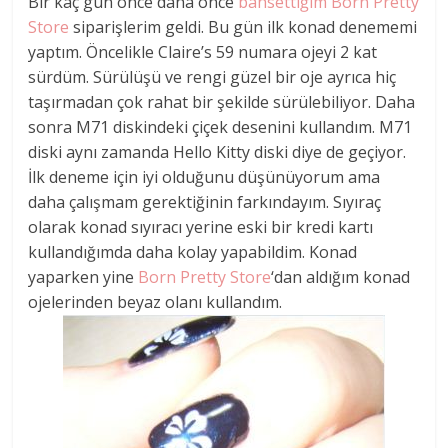
Bir kaç gün önce daha önce
bahsettiğim
Born Pretty
Store
siparişlerim geldi. Bu gün ilk konad denememi
yaptım. Öncelikle Claire’s 59 numara ojeyi 2 kat
sürdüm. Sürülüşü ve rengi güzel bir oje ayrıca hiç
taşırmadan çok rahat bir şekilde sürülebiliyor. Daha
sonra M71 diskindeki çiçek desenini kullandım. M71
diski aynı zamanda Hello Kitty diski diye de geçiyor.
İlk deneme için iyi olduğunu düşünüyorum ama
daha çalışmam gerektiğinin farkındayım. Sıyıraç
olarak konad sıyıracı yerine eski bir kredi kartı
kullandığımda daha kolay yapabildim. Konad
yaparken yine
Born Pretty Store
‘dan aldığım konad
ojelerinden beyaz olanı kullandım.