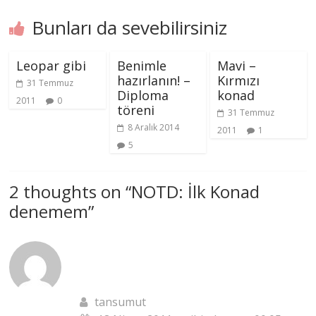
Bunları da sevebilirsiniz
Leopar gibi
Benimle
Mavi –
hazırlanın! –
Kırmızı
31 Temmuz
Diploma
konad
2011
0
töreni
31 Temmuz
8 Aralık 2014
2011
1
5
2 thoughts on “
NOTD: İlk Konad
denemem
”
tansumut