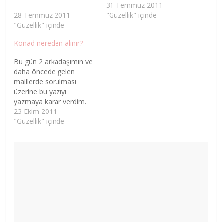
31 Temmuz 2011
28 Temmuz 2011
"Güzellik" içinde
"Güzellik" içinde
Konad nereden alınır?
Bu gün 2 arkadaşımın ve
daha öncede gelen
maillerde sorulması
üzerine bu yazıyı
yazmaya karar verdim.
Konad için ihtiyacınız olan
23 Ekim 2011
4 şey var. 1- Konad diski
"Güzellik" içinde
(konad markası olması
gerekmiyor disk olsun
yeter) - Metalden
yapılmış üzerinde çukur
desenler olan plaka 2-
Damga - "stamper"
olarak geçen özel bir
damga…