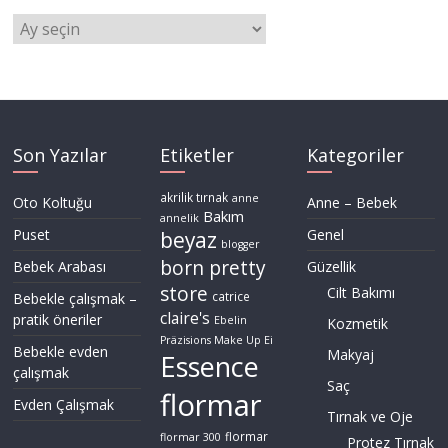
Arşivler
Son Yazılar
Etiketler
Kategoriler
akrilik tırnak
anne
Oto Koltuğu
Anne – Bebek
Bakım
annelik
Puset
Genel
beyaz
blogger
born pretty
Bebek Arabası
Güzellik
store
Cilt Bakımı
Bebekle çalışmak –
catrice
claire's
pratik öneriler
Ebelin
Kozmetik
Präzisions Make Up Ei
Bebekle evden
Makyaj
Essence
çalışmak
Saç
flormar
Evden Çalışmak
Tırnak ve Oje
flormar
flormar 300
Protez Tırnak