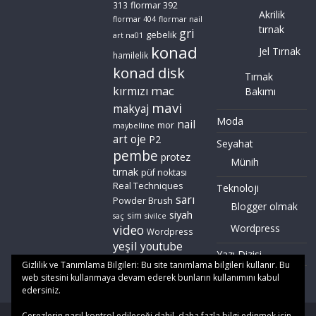
flormar 392
313
Akrilik
flormar 404
flormar nail
tırnak
gri
gebelik
art na01
konad
Jel Tırnak
hamilelik
konad disk
Tırnak
mac
kırmızı
Bakımı
mavi
makyaj
Moda
nail
mor
maybelline
art
oje
P2
Seyahat
pembe
protez
Münih
tırnak
püf noktası
Real Techniques
Teknoloji
sarı
Powder Brush
Blogger olmak
siyah
sim
saç
sivilce
video
Wordpress
Wordpress
yeşil
youtube
Yazı Dizisi
zoeva
Gizlilik ve Tanımlama Bilgileri: Bu site tanımlama bilgileri kullanır. Bu
web sitesini kullanmaya devam ederek bunların kullanımını kabul
edersiniz.
Çerezlerin nasıl kontrol edileceği dahil, daha fazla bilgi edinmek için