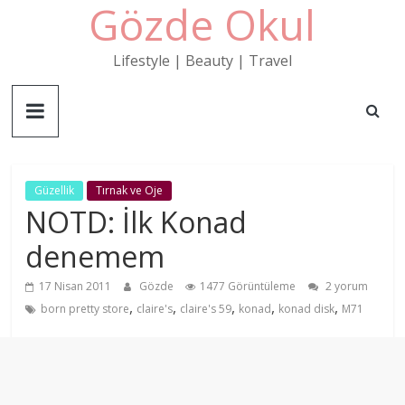
Gözde Okul
Skip
to
content
Lifestyle | Beauty | Travel
Güzellik
Tırnak ve Oje
NOTD: İlk Konad
denemem
17 Nisan 2011
Gözde
1477 Görüntüleme
2 yorum
,
,
,
,
,
born pretty store
claire's
claire's 59
konad
konad disk
M71