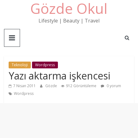
Gözde Okul
Skip
to
content
Lifestyle | Beauty | Travel
Teknoloji
Wordpress
Yazı aktarma işkencesi
7 Nisan 2011
Gözde
912 Görüntüleme
0 yorum
Wordpress