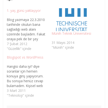
1. yaş günü yaklaşıyor
Blog yazmaya 22.3.2010
tarihinde okulun bana
sağladığı web alanı
Münih Teknik Üniversitesi
üzerinde başladım. Fakat
oraya pek de bir şey
31 Mayıs 2014
yazmadım. Bazen yazcak
7 Şubat 2012
"Münih" içinde
bir şey bulamadım bazen
"Güzellik" içinde
ise teknik konularda
Blogspot vs WordPress
yazacağım yazılar zaman
alacağı için bir türlü
Hangisi daha iyi? diye
zaman bulamadım.
soranlar için hemen
Okuldan mezun olunca o
konuya giriş yapıyorum.
web sitesi de kapandı
Bu soruya henüz cevap
gitti. Daha sonra oje
bulamadım. Kişisel web
bloglarını gördüm…
alanımda wordpress
3 Mart 2011
kurulu ve .wordpress
"Teknoloji" içinde
uzantılı değil. Orada
oldukça rahatım. Temamı