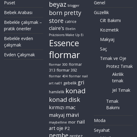
Puset
Genel
beyaz
blogger
born pretty
Bebek Arabası
Güzellik
store
Cilt Bakımı
Bebekle çalışmak –
catrice
claire's
pratik öneriler
Ebelin
Kozmetik
Präzisions Make Up Ei
Bebekle evden
Makyaj
Essence
çalışmak
Saç
flormar
Evden Çalışmak
Tırnak ve Oje
flormar
flormar 300
Protez Tırnak
flormar 392
313
Akrilik
flormar 404
flormar nail
tırnak
gri
gebelik
art na01
konad
Jel Tırnak
hamilelik
konad disk
Tırnak
mac
kırmızı
Bakımı
mavi
makyaj
Moda
nail
mor
maybelline
art
oje
P2
Seyahat
pembe
protez