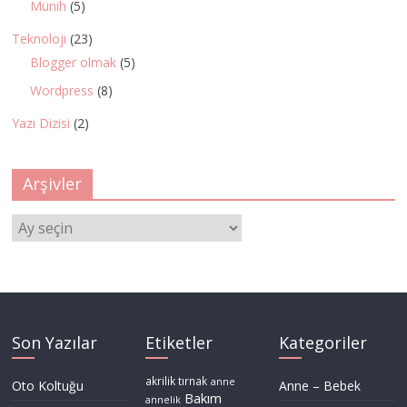
Münih
(5)
Teknoloji
(23)
Blogger olmak
(5)
Wordpress
(8)
Yazı Dizisi
(2)
Arşivler
Arşivler
Son Yazılar
Etiketler
Kategoriler
akrilik tırnak
anne
Oto Koltuğu
Anne – Bebek
Bakım
annelik