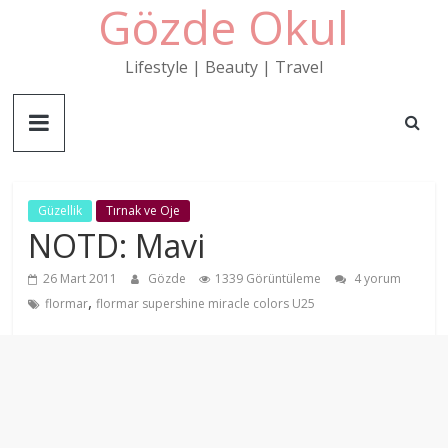
Gözde Okul
Skip
to
content
Lifestyle | Beauty | Travel
Güzellik
Tırnak ve Oje
NOTD: Mavi
26 Mart 2011
Gözde
1339 Görüntüleme
4 yorum
,
flormar
flormar supershine miracle colors U25