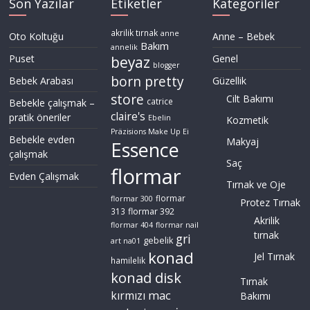
Son Yazılar
Etiketler
Kategoriler
akrilik tırnak
anne
Oto Koltuğu
Anne – Bebek
Bakım
annelik
Puset
Genel
beyaz
blogger
born pretty
Bebek Arabası
Güzellik
store
Cilt Bakımı
Bebekle çalışmak –
catrice
claire's
pratik öneriler
Ebelin
Kozmetik
Präzisions Make Up Ei
Bebekle evden
Makyaj
Essence
çalışmak
Saç
flormar
Evden Çalışmak
Tırnak ve Oje
flormar
flormar 300
Protez Tırnak
flormar 392
313
Akrilik
flormar 404
flormar nail
tırnak
gri
gebelik
art na01
konad
Jel Tırnak
hamilelik
konad disk
Tırnak
mac
kırmızı
Bakımı