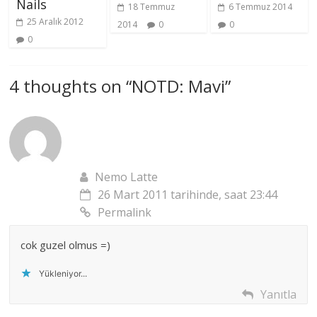
Nails
18 Temmuz
6 Temmuz 2014
25 Aralık 2012
2014
0
0
0
4 thoughts on “
NOTD: Mavi
”
Nemo Latte
26 Mart 2011 tarihinde, saat 23:44
Permalink
cok guzel olmus =)
Yükleniyor...
Yanıtla